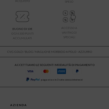
ACQUISTO
SPESO
ACCESSO A
BUONO DI 10€
VANTAGGI
OGNI 300 PUNTI
SPECIALI
ACCUMULATI
CVG GOLD
/
BLOG
/ MAGLIONE MORBIDO A POLO - AZZURRO
ACCETTIAMO LE SEGUENTI MODALITÀ DI PAGAMENTO
paga ora o in 3 rate senza interessi
AZIENDA