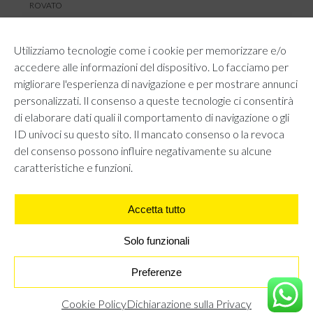
ROVATO
SERVIZIO CLIENTI
Utilizziamo tecnologie come i cookie per memorizzare e/o
TEMPI E COSTI DI SPEDIZIONE
accedere alle informazioni del dispositivo. Lo facciamo per
METODI DI PAGAMENTO
migliorare l'esperienza di navigazione e per mostrare annunci
RESI E RIMBORSI
personalizzati. Il consenso a queste tecnologie ci consentirà
DIRITTO DI RECESSO
di elaborare dati quali il comportamento di navigazione o gli
REGOLAMENTO LOYALTY
ID univoci su questo sito. Il mancato consenso o la revoca
CONTATTACI
del consenso possono influire negativamente su alcune
caratteristiche e funzioni.
Accetta tutto
AREA LEGALE
PRIVACY POLICY
COOKIE POLICY
Solo funzionali
UNI GRUPPO S.R.L - Viale Angelo Filippetti 24, 20122 Milano.
All right reserved P.IVA 10405840967
Preferenze
MAGLIONE MORBIDO A POLO - AZZURRO
€
22,95
Cookie Policy
Dichiarazione sulla Privacy
TROVA IL NEGOZIO PIÙ VICINO