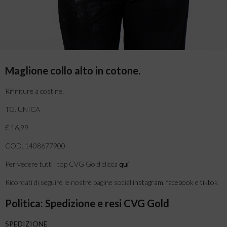
Maglione collo alto in cotone.
Rifiniture a costine.
TG. UNICA
€ 16,99
COD. 1408677900
Per vedere tutti i top CVG Gold clicca
qui
Ricordati di seguire le nostre pagine social
instagram
,
facebook
e
tiktok
Politica: Spedizione e resi CVG Gold
SPEDIZIONE