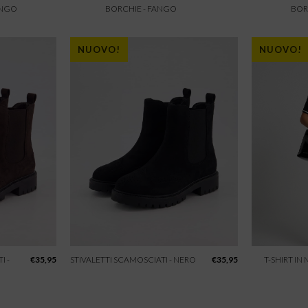
ANGO
BORCHIE - FANGO
BOR
NUOVO!
NUOVO!
I -
€
35,95
STIVALETTI SCAMOSCIATI - NERO
€
35,95
T-SHIRT IN