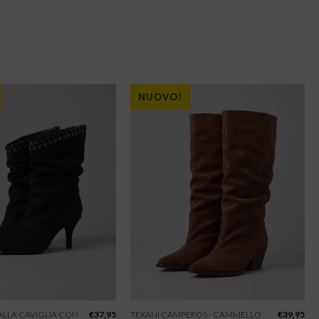
NUOVO!
 ALLA CAVIGLIA CON
€
37,95
TEXANI CAMPEROS - CAMMELLO
€
39,95