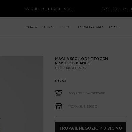
SALDI IN TUTTI I NOSTRI STORE
SPEDIZIONI ONLINE SOS
CERCA
NEGOZI
INFO
LOYALTY CARD
LOGIN
CHI SIAMO
LAVORA CON NOI
MAGLIA SCOLLO DRITTO CON
RESI E RIMBORSI
RISVOLTO - BIANCO
COD: 1409009496
€
19,95
ACQUISTA UNA GIFTCARD
TROVA UN NEGOZIO
TROVA IL NEGOZIO PIÙ VICINO