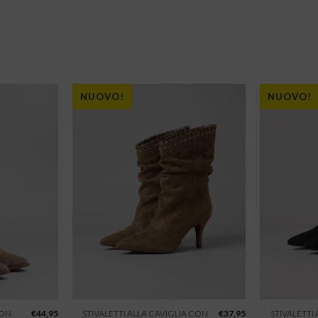
NUOVO!
NUOVO!
CON
€
44,95
STIVALETTI ALLA CAVIGLIA CON
€
37,95
STIVALETTI