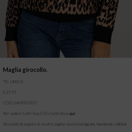
Maglia girocollo.
TG. UNICA
€ 27,95
COD.1409003357
Per vedere tutti i top CVG Gold clicca
qui
Ricordati di seguire le nostre pagine social
instagram
,
facebook
e
tiktok