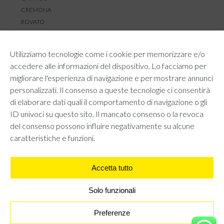
CREMONA
ROVATO
SERVIZIO CLIENTI
Utilizziamo tecnologie come i cookie per memorizzare e/o
TEMPI E COSTI DI SPEDIZIONE
accedere alle informazioni del dispositivo. Lo facciamo per
METODI DI PAGAMENTO
migliorare l'esperienza di navigazione e per mostrare annunci
RESI E RIMBORSI
personalizzati. Il consenso a queste tecnologie ci consentirà
DIRITTO DI RECESSO
di elaborare dati quali il comportamento di navigazione o gli
REGOLAMENTO LOYALTY
ID univoci su questo sito. Il mancato consenso o la revoca
CONTATTACI
del consenso possono influire negativamente su alcune
caratteristiche e funzioni.
Accetta tutto
AREA LEGALE
PRIVACY POLICY
COOKIE POLICY
Solo funzionali
UNI GRUPPO S.R.L - Viale Angelo Filippetti 24, 20122 Milano.
All right reserved P.IVA 10405840967
Preferenze
MAGLIA LEOPARDATA - NERO
€
27,95