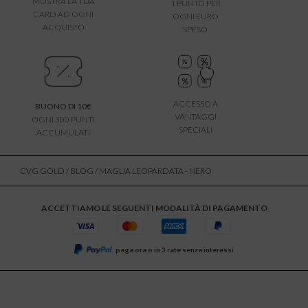
MOSTRA LA TUA
1 PUNTO PER
CARD AD OGNI
OGNI EURO
ACQUISTO
SPESO
ACCESSO A
BUONO DI 10€
VANTAGGI
OGNI 300 PUNTI
SPECIALI
ACCUMULATI
CVG GOLD
/
BLOG
/ MAGLIA LEOPARDATA - NERO
ACCETTIAMO LE SEGUENTI MODALITÀ DI PAGAMENTO
paga ora o in 3 rate senza interessi