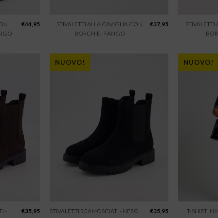
CON
€
44,95
STIVALETTI ALLA CAVIGLIA CON
€
37,95
STIVALETTI
ANGO
BORCHIE - FANGO
BOR
NUOVO!
NUOVO!
I -
€
35,95
STIVALETTI SCAMOSCIATI - NERO
€
35,95
T-SHIRT IN