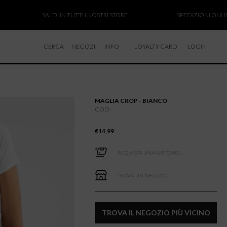
SALDI IN TUTTI I NOSTRI STORE
SPEDIZIONI ONLINE SOS
CERCA
NEGOZI
INFO
LOYALTY CARD
LOGIN
CHI SIAMO
LAVORA CON NOI
MAGLIA CROP - BIANCO
RESI E RIMBORSI
COD:
€
14,99
ACQUISTA UNA GIFTCARD
TROVA UN NEGOZIO
TROVA IL NEGOZIO PIÙ VICINO