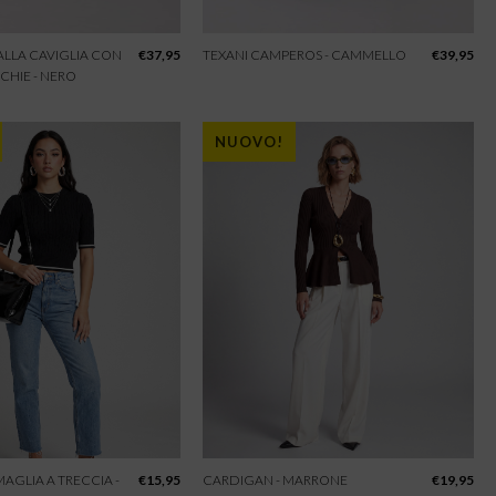
 ALLA CAVIGLIA CON
€
37,95
TEXANI CAMPEROS - CAMMELLO
€
39,95
CHIE - NERO
NUOVO!
 MAGLIA A TRECCIA -
€
15,95
CARDIGAN - MARRONE
€
19,95