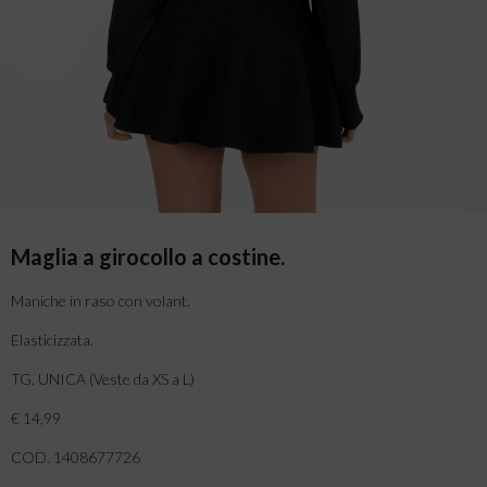
Maglia a girocollo a costine.
Maniche in raso con volant.
Elasticizzata.
TG. UNICA (Veste da XS a L)
€ 14,99
COD. 1408677726