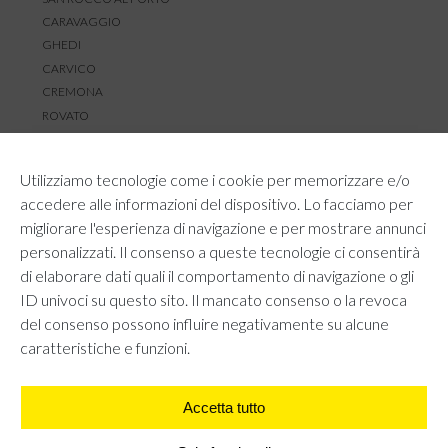
CARAVAGGIO
GHEDI
CARVICO
CREMONA
ROVATO
SERVIZIO CLIENTI
Utilizziamo tecnologie come i cookie per memorizzare e/o
TEMPI E COSTI DI SPEDIZIONE
accedere alle informazioni del dispositivo. Lo facciamo per
METODI DI PAGAMENTO
migliorare l'esperienza di navigazione e per mostrare annunci
RESI E RIMBORSI
personalizzati. Il consenso a queste tecnologie ci consentirà
DIRITTO DI RECESSO
di elaborare dati quali il comportamento di navigazione o gli
REGOLAMENTO LOYALTY
ID univoci su questo sito. Il mancato consenso o la revoca
CONTATTACI
del consenso possono influire negativamente su alcune
caratteristiche e funzioni.
Accetta tutto
AREA LEGALE
PRIVACY POLICY
COOKIE POLICY