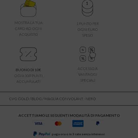
MOSTRA LA TUA
1 PUNTO PER
CARD AD OGNI
OGNI EURO
ACQUISTO
SPESO
ACCESSO A
BUONO DI 10€
VANTAGGI
OGNI 300 PUNTI
SPECIALI
ACCUMULATI
CVG GOLD
/
BLOG
/ MAGLIA CON VOLANT - NERO
ACCETTIAMO LE SEGUENTI MODALITÀ DI PAGAMENTO
paga ora o in 3 rate senza interessi