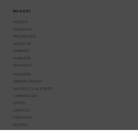
NEGOZI
ASSAGO
GIUSSANO
PREDRENGO
MAGENTA
LIMBIATE
AMBIVERE
BUSNAGO
VOGHERA
ABBIATEGRASSO
SAN ROCCO AL PORTO
CARAVAGGIO
GHEDI
CARVICO
CREMONA
ROVATO
SERVIZIO CLIENTI