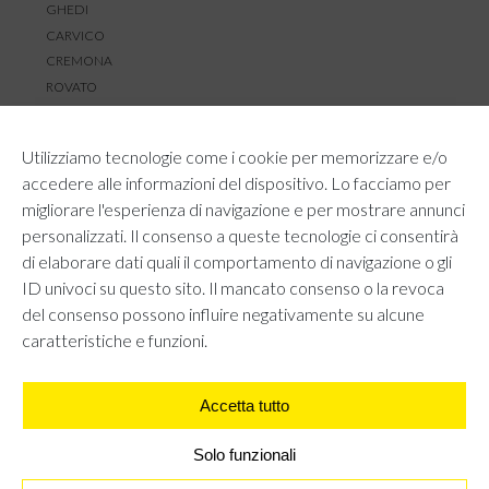
GHEDI
CARVICO
CREMONA
ROVATO
SERVIZIO CLIENTI
Utilizziamo tecnologie come i cookie per memorizzare e/o
TEMPI E COSTI DI SPEDIZIONE
accedere alle informazioni del dispositivo. Lo facciamo per
METODI DI PAGAMENTO
migliorare l'esperienza di navigazione e per mostrare annunci
RESI E RIMBORSI
personalizzati. Il consenso a queste tecnologie ci consentirà
DIRITTO DI RECESSO
di elaborare dati quali il comportamento di navigazione o gli
REGOLAMENTO LOYALTY
ID univoci su questo sito. Il mancato consenso o la revoca
CONTATTACI
del consenso possono influire negativamente su alcune
caratteristiche e funzioni.
Accetta tutto
AREA LEGALE
PRIVACY POLICY
COOKIE POLICY
Solo funzionali
UNI GRUPPO S.R.L - Viale Angelo Filippetti 24, 20122 Milano.
All right reserved P.IVA 10405840967