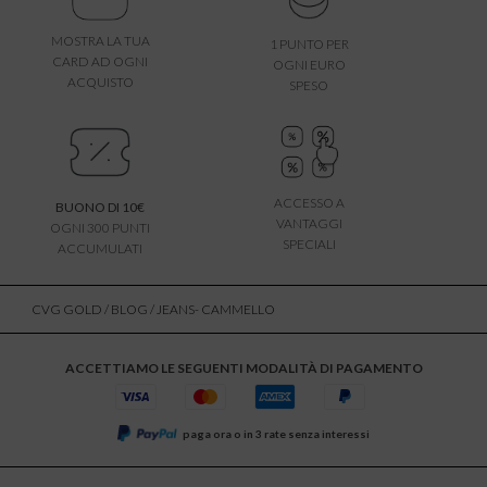
MOSTRA LA TUA
1 PUNTO PER
CARD AD OGNI
OGNI EURO
ACQUISTO
SPESO
ACCESSO A
BUONO DI 10€
VANTAGGI
OGNI 300 PUNTI
SPECIALI
ACCUMULATI
CVG GOLD
/
BLOG
/ JEANS- CAMMELLO
ACCETTIAMO LE SEGUENTI MODALITÀ DI PAGAMENTO
paga ora o in 3 rate senza interessi