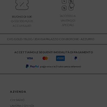
ACCESSO A
BUONO DI 10€
VANTAGGI
OGNI 300 PUNTI
SPECIALI
ACCUMULATI
CVG GOLD
/
BLOG
/ JEANS A PALAZZO CON BORCHIE - AZZURRO
ACCETTIAMO LE SEGUENTI MODALITÀ DI PAGAMENTO
paga ora o in 3 rate senza interessi
AZIENDA
CHI SIAMO
LAVORA CON NOI