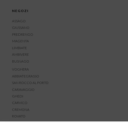
NEGOZI
ASSAGO
GIUSSANO
PREDRENGO
MAGENTA
LIMBIATE
AMBIVERE
BUSNAGO
VOGHERA
ABBIATEGRASSO
SAN ROCCO AL PORTO
CARAVAGGIO
GHEDI
CARVICO
CREMONA
ROVATO