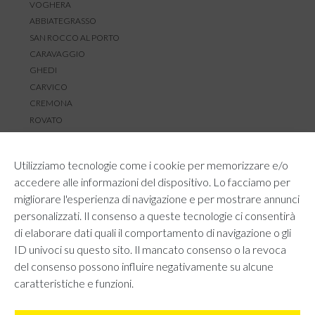
VOGHERA
ABBIATEGRASSO
SAN ROCCO AL PORTO
CARAVAGGIO
GHEDI
CARVICO
CREMONA
ROVATO
SERVIZIO CLIENTI
Utilizziamo tecnologie come i cookie per memorizzare e/o
TEMPI E COSTI DI SPEDIZIONE
accedere alle informazioni del dispositivo. Lo facciamo per
METODI DI PAGAMENTO
migliorare l'esperienza di navigazione e per mostrare annunci
RESI E RIMBORSI
personalizzati. Il consenso a queste tecnologie ci consentirà
DIRITTO DI RECESSO
di elaborare dati quali il comportamento di navigazione o gli
REGOLAMENTO LOYALTY
ID univoci su questo sito. Il mancato consenso o la revoca
CONTATTACI
del consenso possono influire negativamente su alcune
caratteristiche e funzioni.