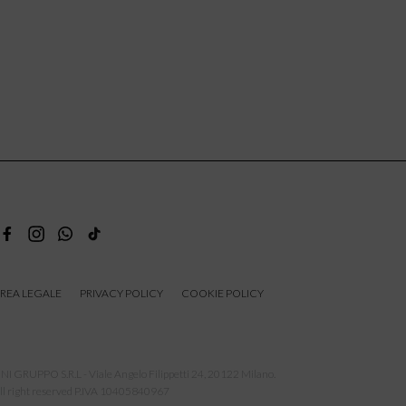
REA LEGALE
PRIVACY POLICY
COOKIE POLICY
NI GRUPPO S.R.L - Viale Angelo Filippetti 24, 20122 Milano.
ll right reserved P.IVA 10405840967