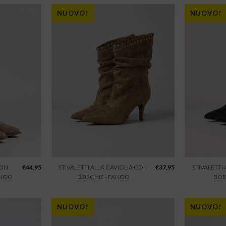
NUOVO!
NUOVO!
CON
€
44,95
STIVALETTI ALLA CAVIGLIA CON
€
37,95
STIVALETTI
ANGO
BORCHIE - FANGO
BOR
NUOVO!
NUOVO!