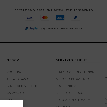
ACCETTIAMO LE SEGUENTI MODALITÀ DI PAGAMENTO
paga ora o in 3 rate senza interessi
NEGOZI
SERVIZIO CLIENTI
VOGHERA
TEMPI E COSTI DI SPEDIZIONE
A
ABBIATEGRASSO
METODI DI PAGAMENTO
SAN ROCCO AL PORTO
RESI E RIMBORSI
CARAVAGGIO
DIRITTO DI RECESSO
U
GHEDI
REGOLAMENTO LOYALTY
A
CARVICO
CONTATTACI