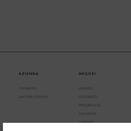
AZIENDA
NEGOZI
CHI SIAMO
ASSAGO
LAVORA CON NOI
GIUSSANO
PREDRENGO
MAGENTA
LIMBIATE
AMBIVERE