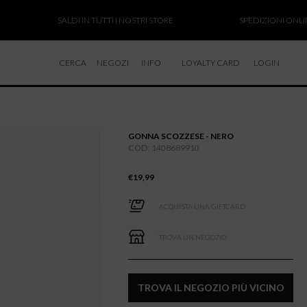
SALDI IN TUTTI I NOSTRI STORE
SPEDIZIONI ONLINE SO
CERCA
NEGOZI
INFO
LOYALTY CARD
LOGIN
CHI SIAMO
LAVORA CON NOI
GONNA SCOZZESE - NERO
RESI E RIMBORSI
COD: 1408689910
€
19,99
ACQUISTA UNA GIFTCARD
TROVA UN NEGOZIO
TROVA IL NEGOZIO PIÙ VICINO