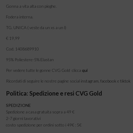
Gonna a vita alta con pieghe.
Fodera interna.
TG. UNICA ( veste da un xs a un l)
€ 19,99
Cod. 1408689910
95% Poliestere-5% Elastan
Per vedere tutte le gonne CVG Gold clicca
qui
Ricordati di seguire le nostre pagine social
instagram
,
facebook
e
tiktok
Politica: Spedizione e resi CVG Gold
SPEDIZIONE
Spedizione a casa gratuita sopra a 49 €
2-7 giorni lavorativi
costo spedizione per ordini sotto i 49€ : 5€