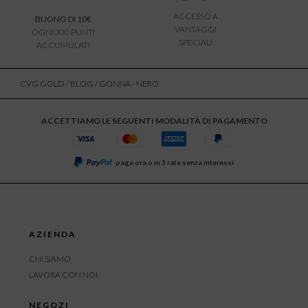
ACCESSO A
BUONO DI 10€
VANTAGGI
OGNI 300 PUNTI
SPECIALI
ACCUMULATI
CVG GOLD
/
BLOG
/ GONNA - NERO
ACCETTIAMO LE SEGUENTI MODALITÀ DI PAGAMENTO
paga ora o in 3 rate senza interessi
AZIENDA
CHI SIAMO
LAVORA CON NOI
NEGOZI