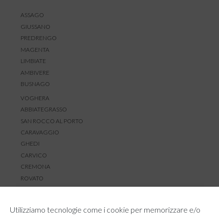
ASSAGO
GIUSSANO
PREDRENGO
MAGENTA
LIMBIATE
AMBIVERE
BUSNAGO
VOGHERA
ABBIATEGRASSO
SAN ROCCO AL PORTO
CARAVAGGIO
GHEDI
CARVICO
CREMONA
ROVATO
SERVIZIO CLIENTI
Utilizziamo tecnologie come i cookie per memorizzare e/o
TEMPI E COSTI DI SPEDIZIONE