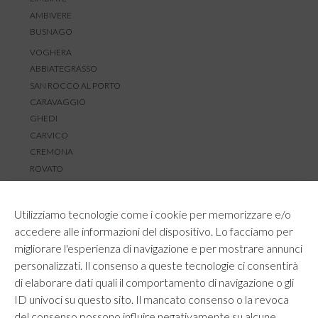
AMBIVERE
BUSNAGO
VOGHERA
ABBIATEGRASSO
SAN ROCCO AL PORTO
CARAVAGGIO
GHEDI
CARVICO
CREMONA
ROVATO
SERVIZIO CLIENTI
Utilizziamo tecnologie come i cookie per memorizzare e/o
TEMPI E COSTI DI SPEDIZIONE
accedere alle informazioni del dispositivo. Lo facciamo per
METODI DI PAGAMENTO
migliorare l'esperienza di navigazione e per mostrare annunci
RESI E RIMBORSI
personalizzati. Il consenso a queste tecnologie ci consentirà
DIRITTO DI RECESSO
di elaborare dati quali il comportamento di navigazione o gli
REGOLAMENTO LOYALTY
ID univoci su questo sito. Il mancato consenso o la revoca
CONTATTACI
del consenso possono influire negativamente su alcune