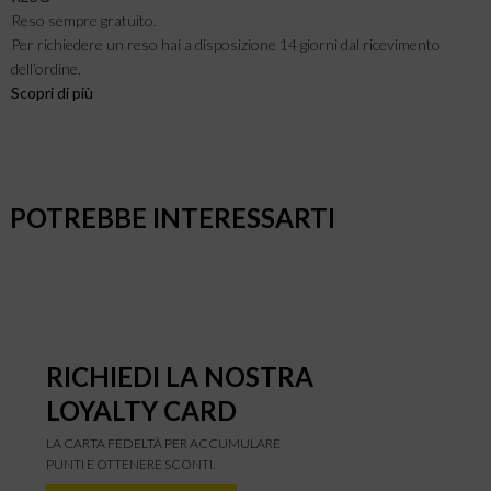
Reso sempre gratuito.
Per richiedere un reso hai a disposizione 14 giorni dal ricevimento
dell’ordine.
Scopri di più
POTREBBE INTERESSARTI
RICHIEDI LA NOSTRA
LOYALTY CARD
LA CARTA FEDELTÀ PER ACCUMULARE
PUNTI E OTTENERE SCONTI.