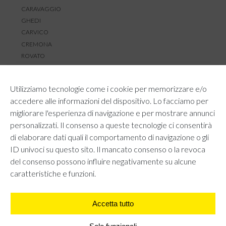
CARAVAGGIO
GHEDI
CARVICO
CREMONA
ROVATO
SERVIZIO CLIENTI
Utilizziamo tecnologie come i cookie per memorizzare e/o
TEMPI E COSTI DI SPEDIZIONE
accedere alle informazioni del dispositivo. Lo facciamo per
METODI DI PAGAMENTO
migliorare l'esperienza di navigazione e per mostrare annunci
RESI E RIMBORSI
personalizzati. Il consenso a queste tecnologie ci consentirà
DIRITTO DI RECESSO
di elaborare dati quali il comportamento di navigazione o gli
REGOLAMENTO LOYALTY
ID univoci su questo sito. Il mancato consenso o la revoca
CONTATTACI
del consenso possono influire negativamente su alcune
caratteristiche e funzioni.
Accetta tutto
AREA LEGALE
PRIVACY POLICY
COOKIE POLICY