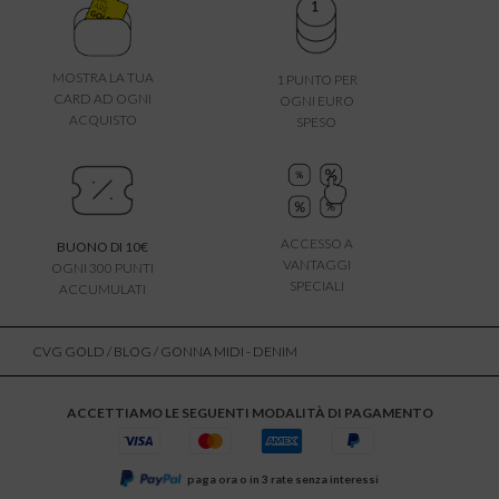
MOSTRA LA TUA
1 PUNTO PER
CARD AD OGNI
OGNI EURO
ACQUISTO
SPESO
ACCESSO A
BUONO DI 10€
VANTAGGI
OGNI 300 PUNTI
SPECIALI
ACCUMULATI
CVG GOLD
/
BLOG
/ GONNA MIDI - DENIM
ACCETTIAMO LE SEGUENTI MODALITÀ DI PAGAMENTO
paga ora o in 3 rate senza interessi