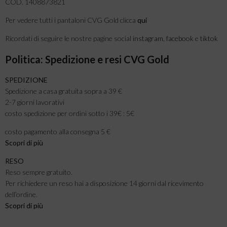
COD. 1408873821
Per vedere tutti i pantaloni CVG Gold clicca
qui
Ricordati di seguire le nostre pagine social
instagram
,
facebook
e
tiktok
Politica: Spedizione e resi CVG Gold
SPEDIZIONE
Spedizione a casa gratuita sopra a 39 €
2-7 giorni lavorativi
costo spedizione per ordini sotto i 39€ : 5€
costo pagamento alla consegna 5 €
Scopri di più
RESO
Reso sempre gratuito.
Per richiedere un reso hai a disposizione 14 giorni dal ricevimento
dell’ordine.
Scopri di più