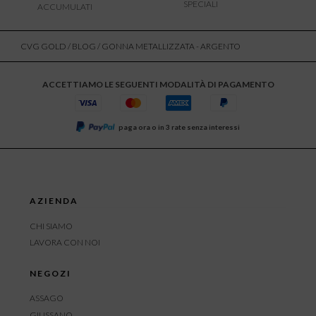
SPECIALI
ACCUMULATI
CVG GOLD
/
BLOG
/ GONNA METALLIZZATA - ARGENTO
ACCETTIAMO LE SEGUENTI MODALITÀ DI PAGAMENTO
paga ora o in 3 rate senza interessi
AZIENDA
CHI SIAMO
LAVORA CON NOI
NEGOZI
ASSAGO
GIUSSANO