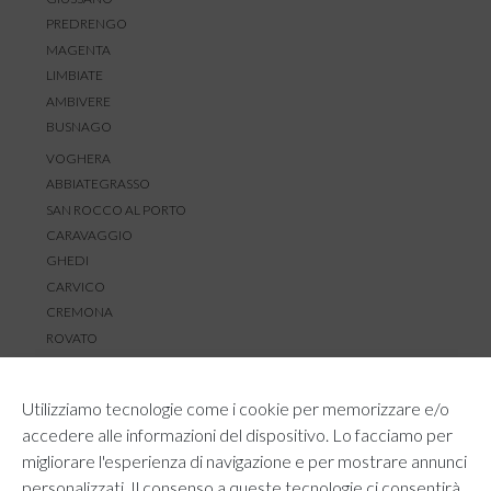
PREDRENGO
MAGENTA
LIMBIATE
AMBIVERE
BUSNAGO
VOGHERA
ABBIATEGRASSO
SAN ROCCO AL PORTO
CARAVAGGIO
GHEDI
CARVICO
CREMONA
ROVATO
SERVIZIO CLIENTI
Utilizziamo tecnologie come i cookie per memorizzare e/o
TEMPI E COSTI DI SPEDIZIONE
accedere alle informazioni del dispositivo. Lo facciamo per
METODI DI PAGAMENTO
migliorare l'esperienza di navigazione e per mostrare annunci
RESI E RIMBORSI
personalizzati. Il consenso a queste tecnologie ci consentirà