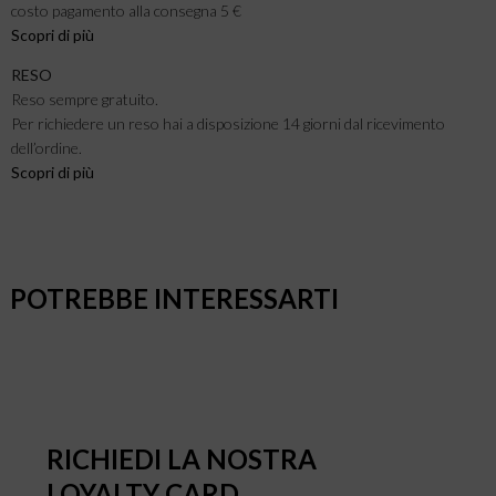
costo pagamento alla consegna 5 €
Scopri di più
RESO
Reso sempre gratuito.
Per richiedere un reso hai a disposizione 14 giorni dal ricevimento
dell’ordine.
Scopri di più
POTREBBE INTERESSARTI
RICHIEDI LA NOSTRA
LOYALTY CARD