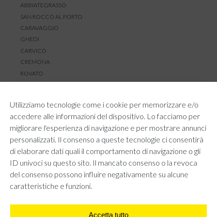
ABBIATEGRASSO
SAN ROCCO AL PORTO
CARAVAGGIO
GHEDI
CARVICO
CREMONA
ROVATO
SERVIZIO CLIENTI
Utilizziamo tecnologie come i cookie per memorizzare e/o
TEMPI E COSTI DI SPEDIZIONE
accedere alle informazioni del dispositivo. Lo facciamo per
METODI DI PAGAMENTO
migliorare l'esperienza di navigazione e per mostrare annunci
RESI E RIMBORSI
personalizzati. Il consenso a queste tecnologie ci consentirà
DIRITTO DI RECESSO
di elaborare dati quali il comportamento di navigazione o gli
REGOLAMENTO LOYALTY
ID univoci su questo sito. Il mancato consenso o la revoca
CONTATTACI
del consenso possono influire negativamente su alcune
caratteristiche e funzioni.
Accetta tutto
AREA LEGALE
PRIVACY POLICY
COOKIE POLICY