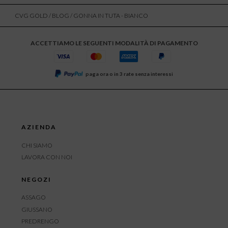
CVG GOLD
/
BLOG
/ GONNA IN TUTA - BIANCO
ACCETTIAMO LE SEGUENTI MODALITÀ DI PAGAMENTO
paga ora o in 3 rate senza interessi
AZIENDA
CHI SIAMO
LAVORA CON NOI
NEGOZI
ASSAGO
GIUSSANO
PREDRENGO