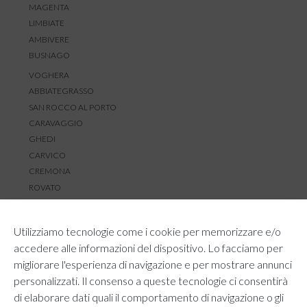
MAGENTA
LIMBIATE
AMBIVERE
BUSNAGO
VOGHERA
ABBIATEGRASSO
SAN ROCCO AL PORTO
CARAVAGGIO
GHEDI
CARVICO
CREMONA
ROVATO
SERVIZIO CLIENTI
Utilizziamo tecnologie come i cookie per memorizzare e/o
TEMPI E COSTI DI SPEDIZIONE
accedere alle informazioni del dispositivo. Lo facciamo per
METODI DI PAGAMENTO
migliorare l'esperienza di navigazione e per mostrare annunci
RESI E RIMBORSI
personalizzati. Il consenso a queste tecnologie ci consentirà
DIRITTO DI RECESSO
di elaborare dati quali il comportamento di navigazione o gli
REGOLAMENTO LOYALTY