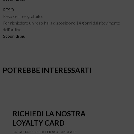
RESO
Reso sempre gratuito.
Per richiedere un reso hai a disposizione 14 giorni dal ricevimento
dell’ordine.
Scopri di più
POTREBBE INTERESSARTI
RICHIEDI LA NOSTRA
LOYALTY CARD
LA CARTA FEDELTÀ PER ACCUMULARE