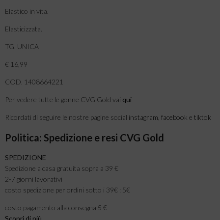
Elastico in vita.
Elasticizzata.
TG. UNICA
€ 16,99
COD. 1408664221
Per vedere tutte le gonne CVG Gold vai
qui
Ricordati di seguire le nostre pagine social
instagram
,
facebook
e
tiktok
Politica: Spedizione e resi CVG Gold
SPEDIZIONE
Spedizione a casa gratuita sopra a 39 €
2-7 giorni lavorativi
costo spedizione per ordini sotto i 39€ : 5€
costo pagamento alla consegna 5 €
Scopri di più