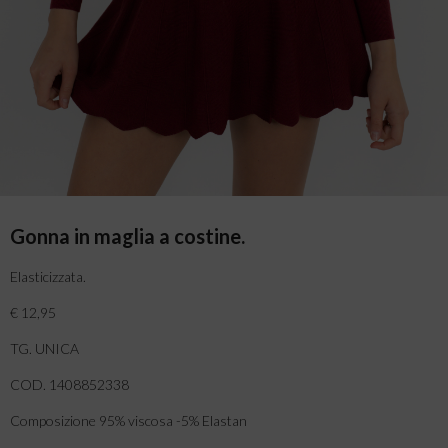
Gonna in maglia a costine.
Elasticizzata.
€ 12,95
TG. UNICA
COD. 1408852338
Composizione 95% viscosa -5% Elastan