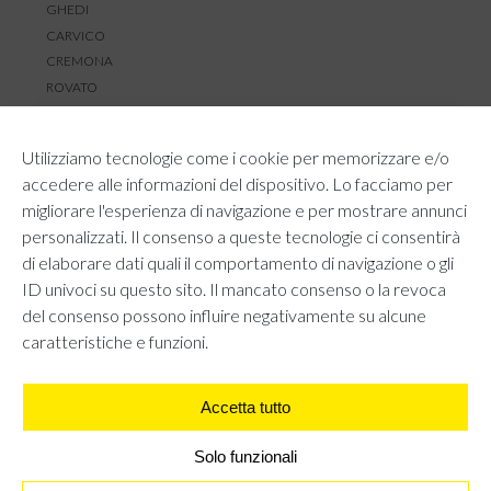
GHEDI
CARVICO
CREMONA
ROVATO
SERVIZIO CLIENTI
Utilizziamo tecnologie come i cookie per memorizzare e/o
TEMPI E COSTI DI SPEDIZIONE
accedere alle informazioni del dispositivo. Lo facciamo per
METODI DI PAGAMENTO
migliorare l'esperienza di navigazione e per mostrare annunci
RESI E RIMBORSI
personalizzati. Il consenso a queste tecnologie ci consentirà
DIRITTO DI RECESSO
di elaborare dati quali il comportamento di navigazione o gli
REGOLAMENTO LOYALTY
ID univoci su questo sito. Il mancato consenso o la revoca
CONTATTACI
del consenso possono influire negativamente su alcune
caratteristiche e funzioni.
Accetta tutto
AREA LEGALE
PRIVACY POLICY
COOKIE POLICY
Solo funzionali
UNI GRUPPO S.R.L - Viale Angelo Filippetti 24, 20122 Milano.
All right reserved P.IVA 10405840967