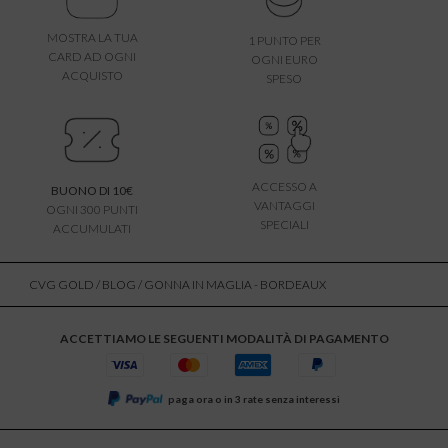
MOSTRA LA TUA
1 PUNTO PER
CARD AD OGNI
OGNI EURO
ACQUISTO
SPESO
ACCESSO A
BUONO DI 10€
VANTAGGI
OGNI 300 PUNTI
SPECIALI
ACCUMULATI
CVG GOLD
/
BLOG
/ GONNA IN MAGLIA - BORDEAUX
ACCETTIAMO LE SEGUENTI MODALITÀ DI PAGAMENTO
paga ora o in 3 rate senza interessi