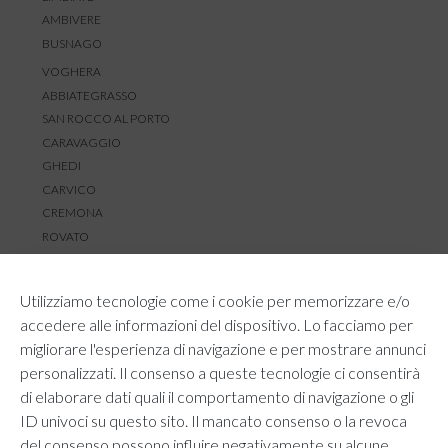
AMBIVERE
BUSNAGO
VOGHERA
ABBIATEGRASSO
SAN ROCCO AL PORTO
CARAVAGGIO
GHEDI
CARVICO
CREMONA
ROVATO
SERVIZIO CLIENTI
Utilizziamo tecnologie come i cookie per memorizzare e/o
TEMPI E COSTI DI SPEDIZIONE
accedere alle informazioni del dispositivo. Lo facciamo per
METODI DI PAGAMENTO
migliorare l'esperienza di navigazione e per mostrare annunci
RESI E RIMBORSI
personalizzati. Il consenso a queste tecnologie ci consentirà
DIRITTO DI RECESSO
di elaborare dati quali il comportamento di navigazione o gli
REGOLAMENTO LOYALTY
ID univoci su questo sito. Il mancato consenso o la revoca
CONTATTACI
del consenso possono influire negativamente su alcune