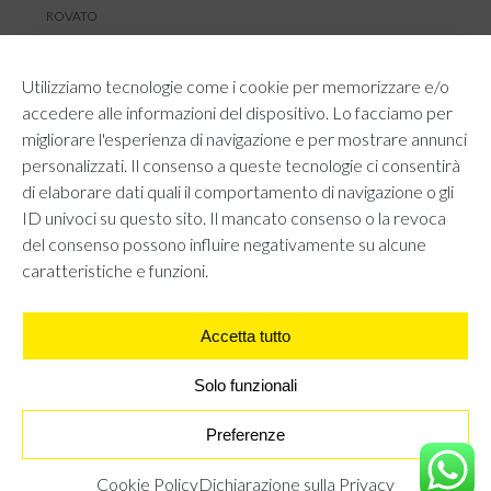
ROVATO
SERVIZIO CLIENTI
Utilizziamo tecnologie come i cookie per memorizzare e/o
TEMPI E COSTI DI SPEDIZIONE
accedere alle informazioni del dispositivo. Lo facciamo per
METODI DI PAGAMENTO
migliorare l'esperienza di navigazione e per mostrare annunci
RESI E RIMBORSI
personalizzati. Il consenso a queste tecnologie ci consentirà
DIRITTO DI RECESSO
di elaborare dati quali il comportamento di navigazione o gli
REGOLAMENTO LOYALTY
ID univoci su questo sito. Il mancato consenso o la revoca
CONTATTACI
del consenso possono influire negativamente su alcune
caratteristiche e funzioni.
Accetta tutto
AREA LEGALE
PRIVACY POLICY
COOKIE POLICY
Solo funzionali
UNI GRUPPO S.R.L - Viale Angelo Filippetti 24, 20122 Milano.
All right reserved P.IVA 10405840967
Preferenze
GONNA CON VOLANT - GRIGIO
€
15,95
Cookie Policy
Dichiarazione sulla Privacy
TROVA IL NEGOZIO PIÙ VICINO