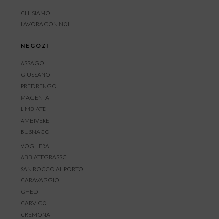
CHI SIAMO
LAVORA CON NOI
NEGOZI
ASSAGO
GIUSSANO
PREDRENGO
MAGENTA
LIMBIATE
AMBIVERE
BUSNAGO
VOGHERA
ABBIATEGRASSO
SAN ROCCO AL PORTO
CARAVAGGIO
GHEDI
CARVICO
CREMONA