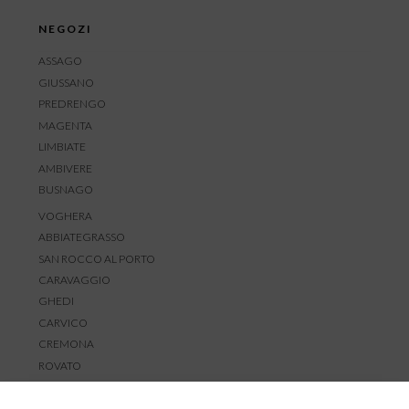
NEGOZI
ASSAGO
GIUSSANO
PREDRENGO
MAGENTA
LIMBIATE
AMBIVERE
BUSNAGO
VOGHERA
ABBIATEGRASSO
SAN ROCCO AL PORTO
CARAVAGGIO
GHEDI
CARVICO
CREMONA
ROVATO
SERVIZIO CLIENTI