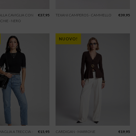
 ALLA CAVIGLIA CON
€
37,95
TEXANI CAMPEROS - CAMMELLO
€
39,95
CHIE - NERO
NUOVO!
 MAGLIA A TRECCIA -
€
15,95
CARDIGAN - MARRONE
€
19,95