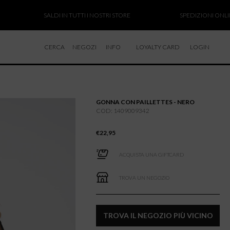
SALDI IN TUTTI I NOSTRI STORE
SPEDIZIONI ONLINE SOS
CERCA
NEGOZI
INFO
LOYALTY CARD
LOGIN
CHI SIAMO
LAVORA CON NOI
GONNA CON PAILLETTES - NERO
RESI E RIMBORSI
COD: 1409009342
€
22,95
ACQUISTA UNA GIFTCARD
TROVA UN NEGOZIO
TROVA IL NEGOZIO PIÙ VICINO