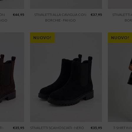
CON
€
44,95
STIVALETTI ALLA CAVIGLIA CON
€
37,95
STIVALETTI
ANGO
BORCHIE - FANGO
BOR
NUOVO!
NUOVO!
I -
€
35,95
STIVALETTI SCAMOSCIATI - NERO
€
35,95
T-SHIRT IN