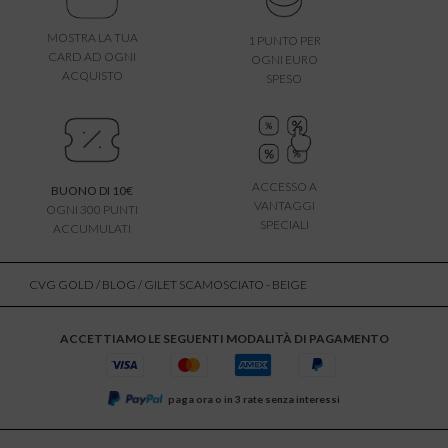
MOSTRA LA TUA
1 PUNTO PER
CARD AD OGNI
OGNI EURO
ACQUISTO
SPESO
ACCESSO A
BUONO DI 10€
VANTAGGI
OGNI 300 PUNTI
SPECIALI
ACCUMULATI
CVG GOLD
/
BLOG
/ GILET SCAMOSCIATO - BEIGE
ACCETTIAMO LE SEGUENTI MODALITÀ DI PAGAMENTO
paga ora o in 3 rate senza interessi