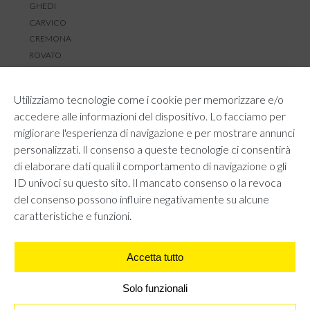
GHEDI
CARVICO
CREMONA
ROVATO
SERVIZIO CLIENTI
Utilizziamo tecnologie come i cookie per memorizzare e/o
TEMPI E COSTI DI SPEDIZIONE
accedere alle informazioni del dispositivo. Lo facciamo per
METODI DI PAGAMENTO
migliorare l'esperienza di navigazione e per mostrare annunci
RESI E RIMBORSI
personalizzati. Il consenso a queste tecnologie ci consentirà
DIRITTO DI RECESSO
di elaborare dati quali il comportamento di navigazione o gli
REGOLAMENTO LOYALTY
ID univoci su questo sito. Il mancato consenso o la revoca
CONTATTACI
del consenso possono influire negativamente su alcune
caratteristiche e funzioni.
Accetta tutto
AREA LEGALE
PRIVACY POLICY
COOKIE POLICY
Solo funzionali
UNI GRUPPO S.R.L - Viale Angelo Filippetti 24, 20122 Milano.
All right reserved P.IVA 10405840967