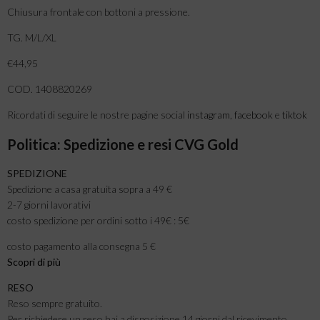
Chiusura frontale con bottoni a pressione.
TG. M/L/XL
€44,95
COD. 1408820269
Ricordati di seguire le nostre pagine social
instagram
,
facebook
e
tiktok
Politica: Spedizione e resi CVG Gold
SPEDIZIONE
Spedizione a casa gratuita sopra a 49 €
2-7 giorni lavorativi
costo spedizione per ordini sotto i 49€ : 5€
costo pagamento alla consegna 5 €
Scopri di più
RESO
Reso sempre gratuito.
Per richiedere un reso hai a disposizione 14 giorni dal ricevimento