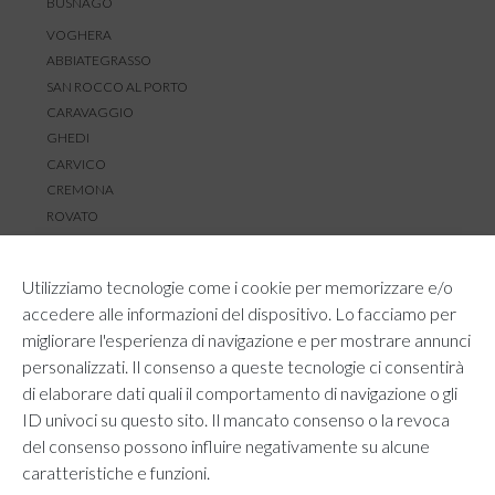
BUSNAGO
VOGHERA
ABBIATEGRASSO
SAN ROCCO AL PORTO
CARAVAGGIO
GHEDI
CARVICO
CREMONA
ROVATO
SERVIZIO CLIENTI
Utilizziamo tecnologie come i cookie per memorizzare e/o
TEMPI E COSTI DI SPEDIZIONE
accedere alle informazioni del dispositivo. Lo facciamo per
METODI DI PAGAMENTO
migliorare l'esperienza di navigazione e per mostrare annunci
RESI E RIMBORSI
personalizzati. Il consenso a queste tecnologie ci consentirà
DIRITTO DI RECESSO
di elaborare dati quali il comportamento di navigazione o gli
REGOLAMENTO LOYALTY
ID univoci su questo sito. Il mancato consenso o la revoca
CONTATTACI
del consenso possono influire negativamente su alcune
caratteristiche e funzioni.