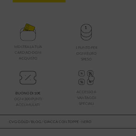
MOSTRA LA TUA
1 PUNTO PER
CARD AD OGNI
OGNI EURO
ACQUISTO
SPESO
ACCESSO A
BUONO DI 10€
VANTAGGI
OGNI 300 PUNTI
SPECIALI
ACCUMULATI
CVG GOLD
/
BLOG
/ GIACCA CON TOPPE - NERO