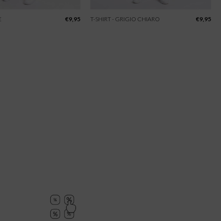
E
€
9,95
T-SHIRT - GRIGIO CHIARO
€
9,95