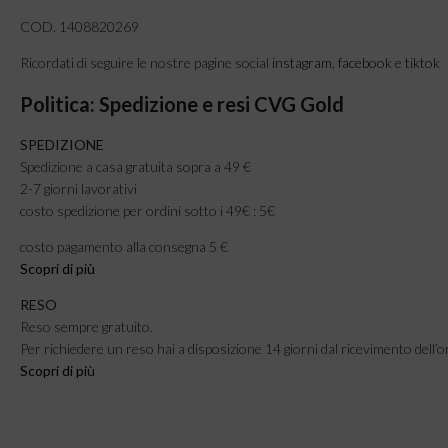
COD. 1408820269
Ricordati di seguire le nostre pagine social
instagram
,
facebook
e
tiktok
Politica: Spedizione e resi CVG Gold
SPEDIZIONE
Spedizione a casa gratuita sopra a 49 €
2-7 giorni lavorativi
costo spedizione per ordini sotto i 49€ : 5€
costo pagamento alla consegna 5 €
Scopri di più
RESO
Reso sempre gratuito.
Per richiedere un reso hai a disposizione 14 giorni dal ricevimento dell’o
Scopri di pi
ù