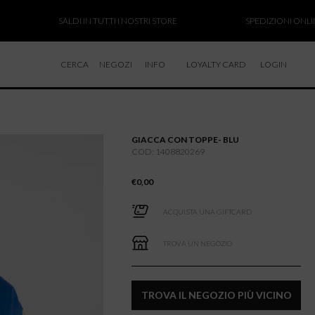
SALDI IN TUTTI I NOSTRI STORE
SPEDIZIONI ONLINE SOSP
CERCA
NEGOZI
INFO
LOYALTY CARD
LOGIN
CHI SIAMO
LAVORA CON NOI
GIACCA CON TOPPE- BLU
RESI E RIMBORSI
COD: 1408820269
€
0,00
ACQUISTA UNA GIFTCARD
TROVA UN NEGOZIO
TROVA IL NEGOZIO PIÙ VICINO