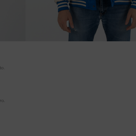
to.
ro.