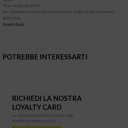
Reso sempre gratuito.
Per richiedere un reso hai a disposizione 14 giorni dal ricevimento
dell’ordine.
Scopri di più
POTREBBE INTERESSARTI
RICHIEDI LA NOSTRA
LOYALTY CARD
LA CARTA FEDELTÀ PER ACCUMULARE
PUNTI E OTTENERE SCONTI.