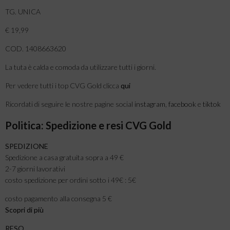
TG. UNICA
€ 19,99
COD. 1408663620
La tuta è calda e comoda da utilizzare tutti i giorni.
Per vedere tutti i top CVG Gold clicca
qui
Ricordati di seguire le nostre pagine social
instagram
,
facebook
e
tiktok
Politica: Spedizione e resi CVG Gold
SPEDIZIONE
Spedizione a casa gratuita sopra a 49 €
2-7 giorni lavorativi
costo spedizione per ordini sotto i 49€ : 5€
costo pagamento alla consegna 5 €
Scopri di più
RESO