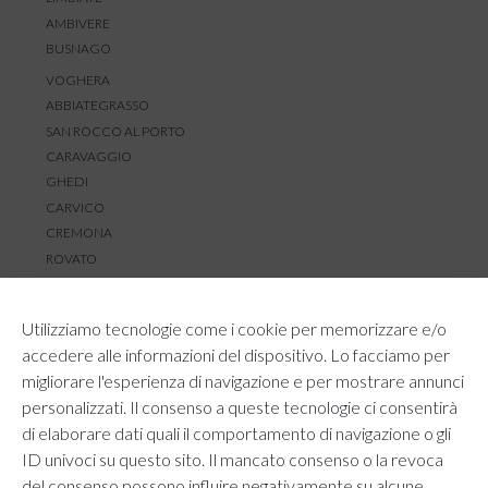
AMBIVERE
BUSNAGO
VOGHERA
ABBIATEGRASSO
SAN ROCCO AL PORTO
CARAVAGGIO
GHEDI
CARVICO
CREMONA
ROVATO
SERVIZIO CLIENTI
Utilizziamo tecnologie come i cookie per memorizzare e/o
TEMPI E COSTI DI SPEDIZIONE
accedere alle informazioni del dispositivo. Lo facciamo per
METODI DI PAGAMENTO
migliorare l'esperienza di navigazione e per mostrare annunci
RESI E RIMBORSI
personalizzati. Il consenso a queste tecnologie ci consentirà
DIRITTO DI RECESSO
di elaborare dati quali il comportamento di navigazione o gli
REGOLAMENTO LOYALTY
ID univoci su questo sito. Il mancato consenso o la revoca
CONTATTACI
del consenso possono influire negativamente su alcune