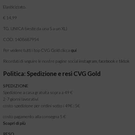
Elasticizzato.
€ 14,99
TG. UNICA (veste da una S a un XL)
COD. 1408687954
Per vedere tutti i top CVG Gold clicca
qui
Ricordati di seguire le nostre pagine social
instagram
,
facebook
e
tiktok
Politica: Spedizione e resi CVG Gold
SPEDIZIONE
Spedizione a casa gratuita sopra a 49 €
2-7 giorni lavorativi
costo spedizione per ordini sotto i 49€ : 5€
costo pagamento alla consegna 5 €
Scopri di più
RESO