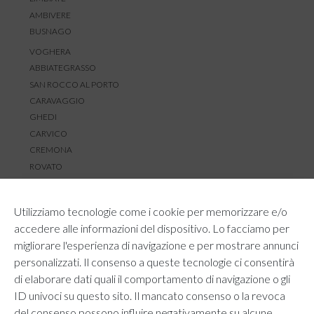
AMBIVERE
BUSNAGO
VOGHERA
ABBIATEGRASSO
SAN ROCCO AL PORTO
CARAVAGGIO
GHEDI
CARVICO
CREMONA
ROVATO
SERVIZIO CLIENTI
Utilizziamo tecnologie come i cookie per memorizzare e/o
TEMPI E COSTI DI SPEDIZIONE
accedere alle informazioni del dispositivo. Lo facciamo per
METODI DI PAGAMENTO
migliorare l'esperienza di navigazione e per mostrare annunci
RESI E RIMBORSI
personalizzati. Il consenso a queste tecnologie ci consentirà
DIRITTO DI RECESSO
di elaborare dati quali il comportamento di navigazione o gli
REGOLAMENTO LOYALTY
ID univoci su questo sito. Il mancato consenso o la revoca
CONTATTACI
del consenso possono influire negativamente su alcune