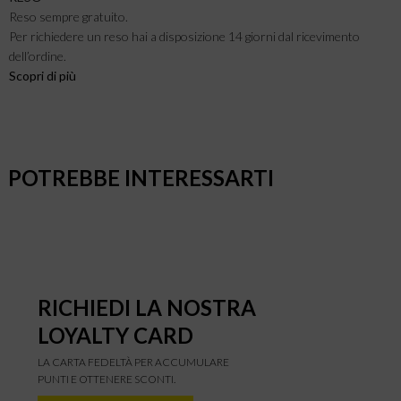
Reso sempre gratuito.
Per richiedere un reso hai a disposizione 14 giorni dal ricevimento
dell’ordine.
Scopri di più
POTREBBE INTERESSARTI
RICHIEDI LA NOSTRA
LOYALTY CARD
LA CARTA FEDELTÀ PER ACCUMULARE
PUNTI E OTTENERE SCONTI.