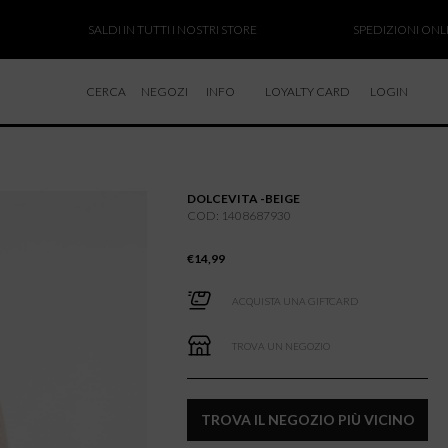
SALDI IN TUTTI I NOSTRI STORE
SPEDIZIONI ONLINE SO
CERCA
NEGOZI
INFO
LOYALTY CARD
LOGIN
CHI SIAMO
LAVORA CON NOI
DOLCEVITA -BEIGE
RESI E RIMBORSI
COD: 1408687930
€
14,99
ACQUISTA UNA GIFTCARD
TROVA UN NEGOZIO
TROVA IL NEGOZIO PIÙ VICINO