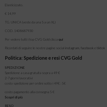
Elasticizzato.
€ 14,99
TG. UNICA (veste da una S a un XL)
COD. 1408687930
Per vedere tutti i top CVG Gold clicca
qui
Ricordati di seguire le nostre pagine social
instagram
,
facebook
e
tiktok
Politica: Spedizione e resi CVG Gold
SPEDIZIONE
Spedizione a casa gratuita sopra a 49 €
2-7 giorni lavorativi
costo spedizione per ordini sotto i 49€ : 5€
costo pagamento alla consegna 5 €
Scopri di più
RESO