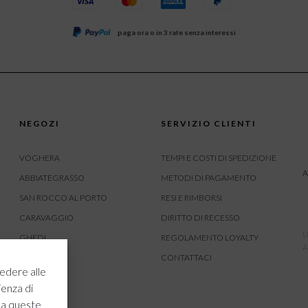
paga ora o in 3 rate senza interessi
NEGOZI
SERVIZIO CLIENTI
VOGHERA
TEMPI E COSTI DI SPEDIZIONE
A
ABBIATEGRASSO
METODI DI PAGAMENTO
SAN ROCCO AL PORTO
RESI E RIMBORSI
CARAVAGGIO
DIRITTO DI RECESSO
U
GHEDI
REGOLAMENTO LOYALTY
A
CARVICO
CONTATTACI
edere alle
CREMONA
ienza di
ROVATO
 a queste