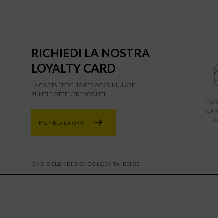
RICHIEDI LA NOSTRA
LOYALTY CARD
LA CARTA FEDELTÀ PER ACCUMULARE
PUNTI E OTTENERE SCONTI.
MOS
CAR
A
RICHIEDILA ORA
CVG GOLD
/
BLOG
/ DOLCEVITA -BEIGE