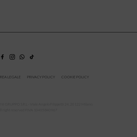
REA LEGALE
PRIVACY POLICY
COOKIE POLICY
NI GRUPPO S.R.L - Viale Angelo Filippetti 24, 20122 Milano.
ll right reserved P.IVA 10405840967