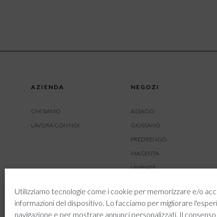
AZIENDA
NEGOZI
CHI SIAMO
ASSAGO
LAVORA CON NOI
GIUSSANO
PREDRENGO
MAGENTA
LIMBIATE
AMBIVERE
Utilizziamo tecnologie come i cookie per memorizzare e/o acc
BUSNAGO
informazioni del dispositivo. Lo facciamo per migliorare l'esper
navigazione e per mostrare annunci personalizzati. Il consenso