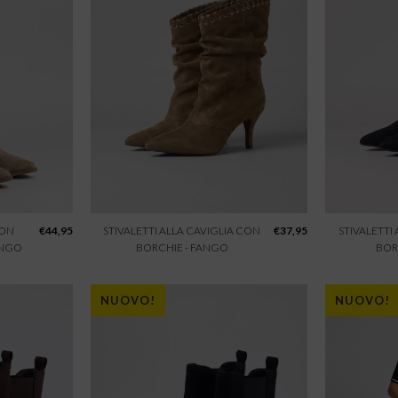
CON
€
44,95
STIVALETTI ALLA CAVIGLIA CON
€
37,95
STIVALETTI
ANGO
BORCHIE - FANGO
BOR
NUOVO!
NUOVO!