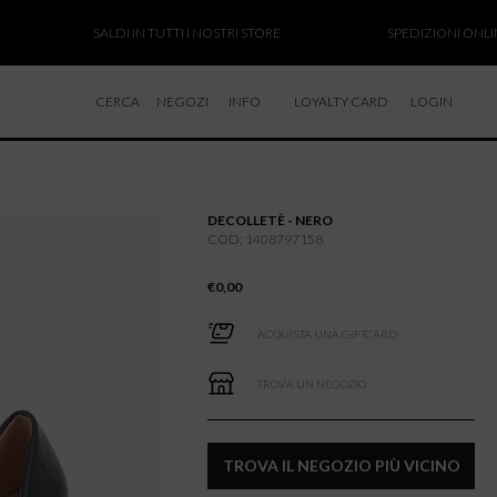
SALDI IN TUTTI I NOSTRI STORE
SPEDIZIONI ONLINE SO
CERCA
NEGOZI
INFO
LOYALTY CARD
LOGIN
CHI SIAMO
LAVORA CON NOI
DECOLLETÈ - NERO
RESI E RIMBORSI
COD: 1408797158
€
0,00
ACQUISTA UNA GIFTCARD
TROVA UN NEGOZIO
TROVA IL NEGOZIO PIÙ VICINO