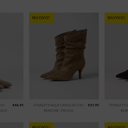
NUOVO!
NUOVO!
CON
€
44,95
STIVALETTI ALLA CAVIGLIA CON
€
37,95
STIVALETTI
ANGO
BORCHIE - FANGO
BOR
NUOVO!
NUOVO!