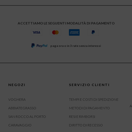
ACCETTIAMO LE SEGUENTI MODALITÀ DI PAGAMENTO
paga ora o in 3 rate senza interessi
NEGOZI
SERVIZIO CLIENTI
VOGHERA
TEMPI E COSTI DI SPEDIZIONE
A
ABBIATEGRASSO
METODI DI PAGAMENTO
SAN ROCCO AL PORTO
RESI E RIMBORSI
CARAVAGGIO
DIRITTO DI RECESSO