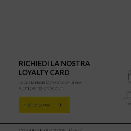
RICHIEDI LA NOSTRA
LOYALTY CARD
LA CARTA FEDELTÀ PER ACCUMULARE
PUNTI E OTTENERE SCONTI.
MOS
CAR
A
RICHIEDILA ORA
CVG GOLD
/
BLOG
/ DECOLLETÈ - NERO