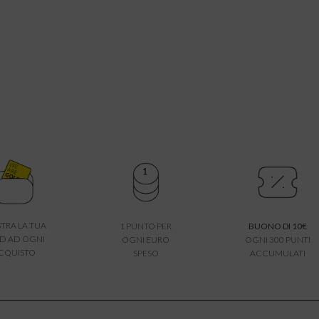
TRA LA TUA
1 PUNTO PER
BUONO DI 10€
D AD OGNI
OGNI EURO
OGNI 300 PUNTI
CQUISTO
SPESO
ACCUMULATI