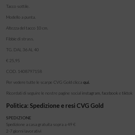
Tacco sottile.
Modello a punta.
Altezza del tacco 10 cm.
Fibbie di strass.
TG. DAL 36 AL 40
€ 25,95
COD. 1408797158
Per vedere tutte le scarpe CVG Gold clicca
qui
.
Ricordati di seguire le nostre pagine social
instagram
,
facebook
e
tiktok
Politica: Spedizione e resi CVG Gold
SPEDIZIONE
Spedizione a casa gratuita sopra a 49 €
2-7 giorni lavorativi