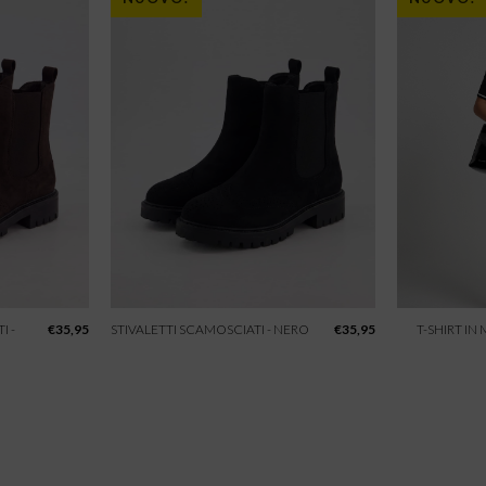
I -
€
35,95
STIVALETTI SCAMOSCIATI - NERO
€
35,95
T-SHIRT IN