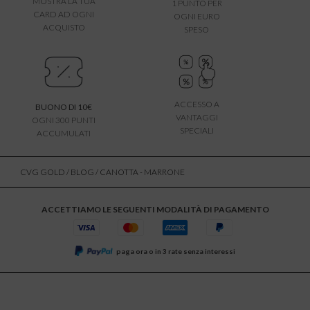
MOSTRA LA TUA
1 PUNTO PER
CARD AD OGNI
OGNI EURO
ACQUISTO
SPESO
ACCESSO A
BUONO DI 10€
VANTAGGI
OGNI 300 PUNTI
SPECIALI
ACCUMULATI
CVG GOLD
/
BLOG
/ CANOTTA - MARRONE
ACCETTIAMO LE SEGUENTI MODALITÀ DI PAGAMENTO
paga ora o in 3 rate senza interessi