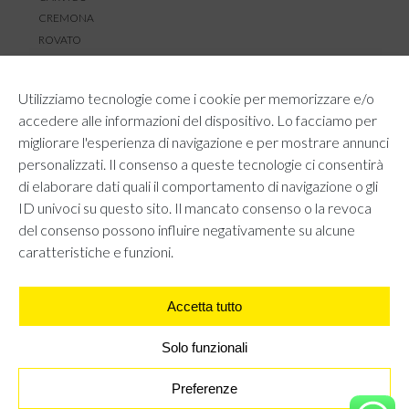
CREMONA
ROVATO
SERVIZIO CLIENTI
Utilizziamo tecnologie come i cookie per memorizzare e/o
TEMPI E COSTI DI SPEDIZIONE
accedere alle informazioni del dispositivo. Lo facciamo per
METODI DI PAGAMENTO
migliorare l'esperienza di navigazione e per mostrare annunci
RESI E RIMBORSI
personalizzati. Il consenso a queste tecnologie ci consentirà
DIRITTO DI RECESSO
di elaborare dati quali il comportamento di navigazione o gli
REGOLAMENTO LOYALTY
ID univoci su questo sito. Il mancato consenso o la revoca
CONTATTACI
del consenso possono influire negativamente su alcune
caratteristiche e funzioni.
Accetta tutto
AREA LEGALE
PRIVACY POLICY
COOKIE POLICY
Solo funzionali
UNI GRUPPO S.R.L - Viale Angelo Filippetti 24, 20122 Milano.
All right reserved P.IVA 10405840967
Preferenze
CANOTTA - MARRONE
€
9,95