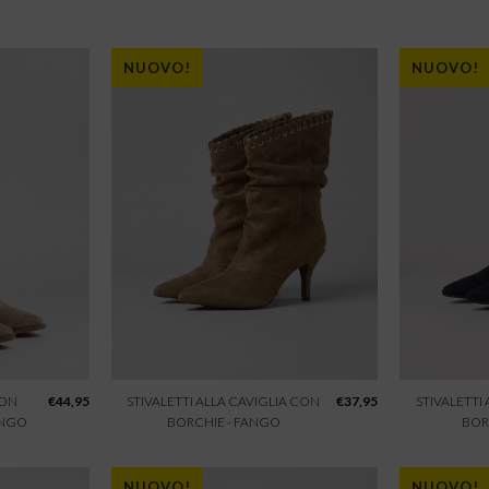
NUOVO!
NUOVO!
CON
€
44,95
STIVALETTI ALLA CAVIGLIA CON
€
37,95
STIVALETTI
ANGO
BORCHIE - FANGO
BOR
NUOVO!
NUOVO!