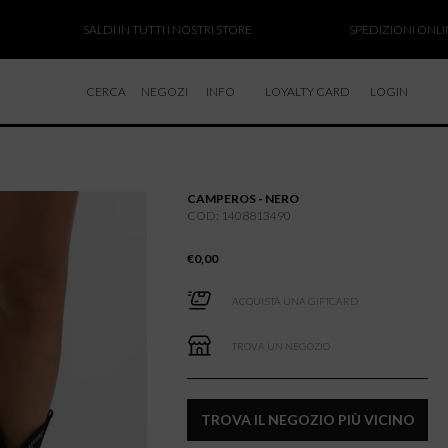
SALDI IN TUTTI I NOSTRI STORE
SPEDIZIONI ONLINE SO
CERCA
NEGOZI
INFO
LOYALTY CARD
LOGIN
CHI SIAMO
LAVORA CON NOI
CAMPEROS - NERO
RESI E RIMBORSI
COD: 1408813490
€
0,00
ACQUISTA UNA GIFTCARD
TROVA UN NEGOZIO
TROVA IL NEGOZIO PIÙ VICINO