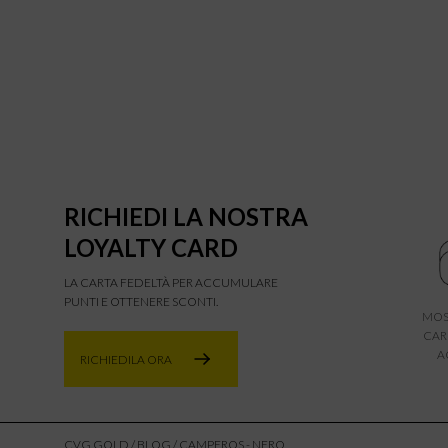
RICHIEDI LA NOSTRA
LOYALTY CARD
LA CARTA FEDELTÀ PER ACCUMULARE
PUNTI E OTTENERE SCONTI.
MOS
CAR
A
RICHIEDILA ORA
CVG GOLD
/
BLOG
/ CAMPEROS - NERO