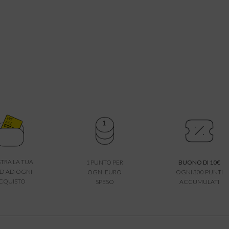
TRA LA TUA
1 PUNTO PER
BUONO DI 10€
D AD OGNI
OGNI EURO
OGNI 300 PUNTI
CQUISTO
SPESO
ACCUMULATI