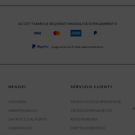
ACCETTIAMO LE SEGUENTI MODALITÀ DI PAGAMENTO
paga ora o in 3 rate senza interessi
NEGOZI
SERVIZIO CLIENTI
VOGHERA
TEMPI E COSTI DI SPEDIZIONE
A
ABBIATEGRASSO
METODI DI PAGAMENTO
SAN ROCCO AL PORTO
RESI E RIMBORSI
CARAVAGGIO
DIRITTO DI RECESSO