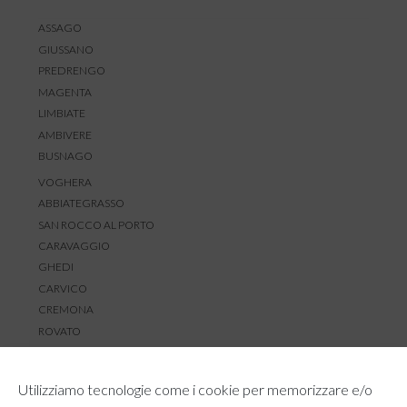
ASSAGO
GIUSSANO
PREDRENGO
MAGENTA
LIMBIATE
AMBIVERE
BUSNAGO
VOGHERA
ABBIATEGRASSO
SAN ROCCO AL PORTO
CARAVAGGIO
GHEDI
CARVICO
CREMONA
ROVATO
SERVIZIO CLIENTI
Utilizziamo tecnologie come i cookie per memorizzare e/o
TEMPI E COSTI DI SPEDIZIONE