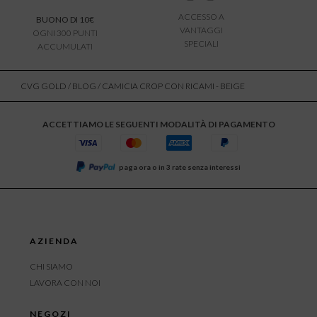
ACCESSO A
BUONO DI 10€
VANTAGGI
OGNI 300 PUNTI
SPECIALI
ACCUMULATI
CVG GOLD
/
BLOG
/ CAMICIA CROP CON RICAMI - BEIGE
ACCETTIAMO LE SEGUENTI MODALITÀ DI PAGAMENTO
paga ora o in 3 rate senza interessi
AZIENDA
CHI SIAMO
LAVORA CON NOI
NEGOZI