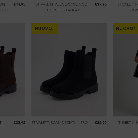
CON
€
44,95
STIVALETTI ALLA CAVIGLIA CON
€
37,95
STIVALETTI
ANGO
BORCHIE - FANGO
BOR
NUOVO!
NUOVO!
I -
€
35,95
STIVALETTI SCAMOSCIATI - NERO
€
35,95
T-SHIRT IN