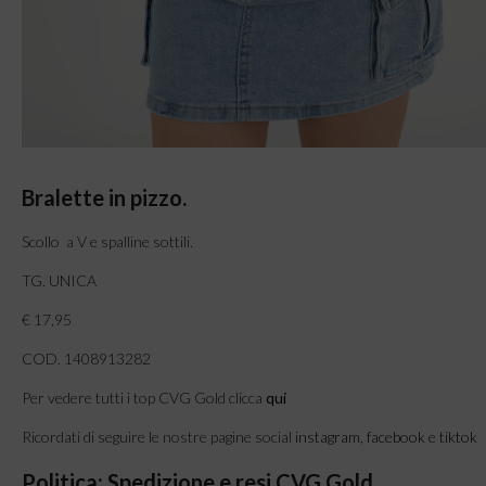
Bralette in pizzo.
Scollo a V e spalline sottili.
TG. UNICA
€ 17,95
COD. 1408913282
Per vedere tutti i top CVG Gold clicca
qui
Ricordati di seguire le nostre pagine social
instagram
,
facebook
e
tiktok
Politica: Spedizione e resi CVG Gold