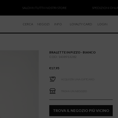
SALDI IN TUTTI I NOSTRI STORE
SPEDIZIONI ONLINE SOS
CERCA
NEGOZI
INFO
LOYALTY CARD
LOGIN
CHI SIAMO
LAVORA CON NOI
BRALETTE IN PIZZO - BIANCO
RESI E RIMBORSI
COD: 1408913282
€
17,95
ACQUISTA UNA GIFTCARD
TROVA UN NEGOZIO
TROVA IL NEGOZIO PIÙ VICINO