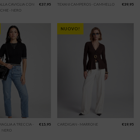
 ALLA CAVIGLIA CON
€
37,95
TEXANI CAMPEROS - CAMMELLO
€
39,95
CHIE - NERO
NUOVO!
 MAGLIA A TRECCIA -
€
15,95
CARDIGAN - MARRONE
€
19,95
NERO