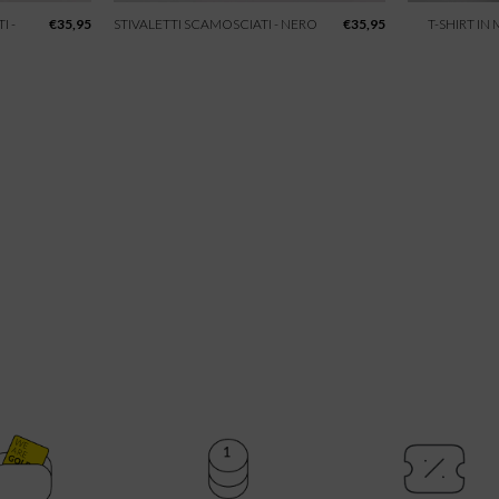
I -
€
35,95
STIVALETTI SCAMOSCIATI - NERO
€
35,95
T-SHIRT IN