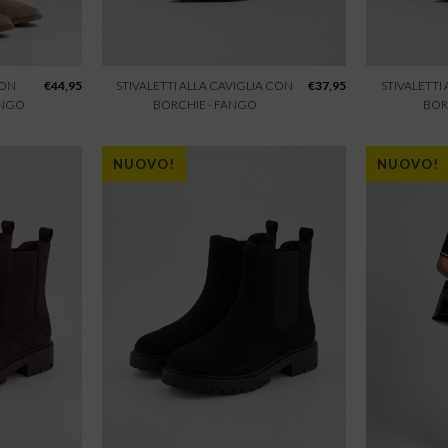
CON
€
44,95
STIVALETTI ALLA CAVIGLIA CON
€
37,95
STIVALETTI
ANGO
BORCHIE - FANGO
BOR
NUOVO!
NUOVO!