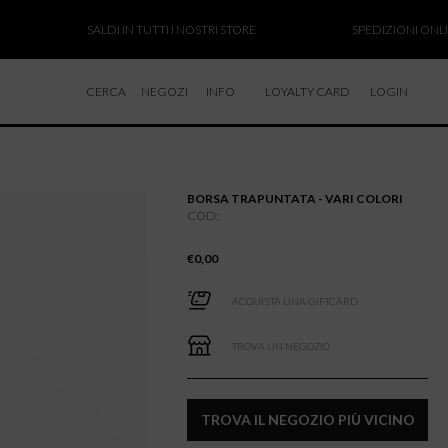
SALDI IN TUTTI I NOSTRI STORE
SPEDIZIONI ONLINE SO
CERCA
NEGOZI
INFO
LOYALTY CARD
LOGIN
CHI SIAMO
LAVORA CON NOI
BORSA TRAPUNTATA - VARI COLORI
RESI E RIMBORSI
COD:
€
0,00
ACQUISTA UNA GIFTCARD
TROVA UN NEGOZIO
TROVA IL NEGOZIO PIÙ VICINO