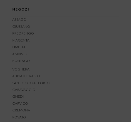
NEGOZI
ASSAGO
GIUSSANO
PREDRENGO
MAGENTA
LIMBIATE
AMBIVERE
BUSNAGO
VOGHERA
ABBIATEGRASSO
SAN ROCCO AL PORTO
CARAVAGGIO
GHEDI
CARVICO
CREMONA
ROVATO
SERVIZIO CLIENTI