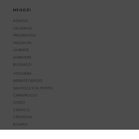
NEGOZI
ASSAGO
GIUSSANO
PREDRENGO
MAGENTA
LIMBIATE
AMBIVERE
BUSNAGO
VOGHERA
ABBIATEGRASSO
SAN ROCCO AL PORTO
CARAVAGGIO
GHEDI
CARVICO
CREMONA
ROVATO
SERVIZIO CLIENTI