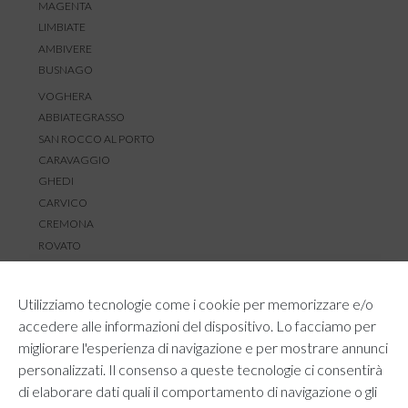
MAGENTA
LIMBIATE
AMBIVERE
BUSNAGO
VOGHERA
ABBIATEGRASSO
SAN ROCCO AL PORTO
CARAVAGGIO
GHEDI
CARVICO
CREMONA
ROVATO
SERVIZIO CLIENTI
Utilizziamo tecnologie come i cookie per memorizzare e/o
TEMPI E COSTI DI SPEDIZIONE
accedere alle informazioni del dispositivo. Lo facciamo per
METODI DI PAGAMENTO
migliorare l'esperienza di navigazione e per mostrare annunci
RESI E RIMBORSI
personalizzati. Il consenso a queste tecnologie ci consentirà
DIRITTO DI RECESSO
di elaborare dati quali il comportamento di navigazione o gli
REGOLAMENTO LOYALTY