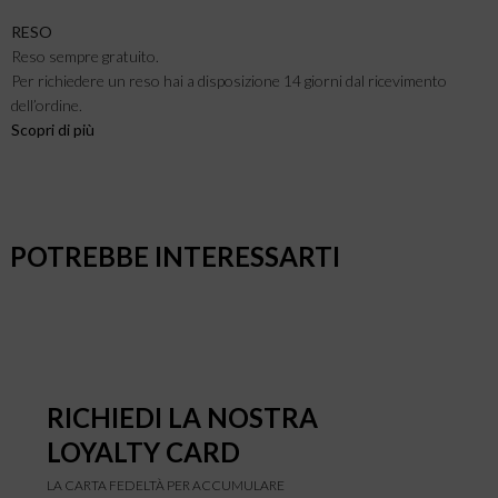
RESO
Reso sempre gratuito.
Per richiedere un reso hai a disposizione 14 giorni dal ricevimento
dell’ordine.
Scopri di più
POTREBBE INTERESSARTI
RICHIEDI LA NOSTRA
LOYALTY CARD
LA CARTA FEDELTÀ PER ACCUMULARE