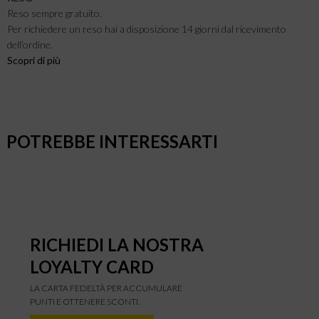
Reso sempre gratuito.
Per richiedere un reso hai a disposizione 14 giorni dal ricevimento
dell’ordine.
Scopri di più
POTREBBE INTERESSARTI
RICHIEDI LA NOSTRA
LOYALTY CARD
LA CARTA FEDELTÀ PER ACCUMULARE
PUNTI E OTTENERE SCONTI.