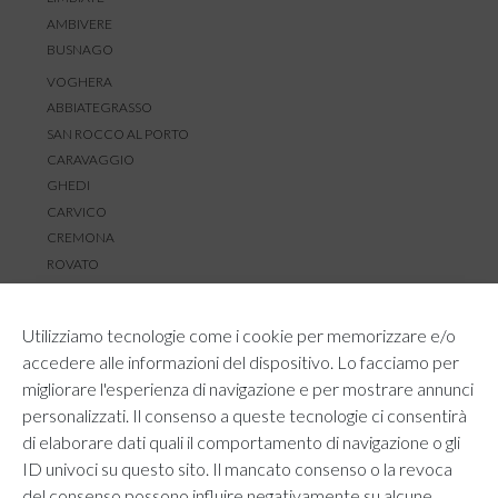
AMBIVERE
BUSNAGO
VOGHERA
ABBIATEGRASSO
SAN ROCCO AL PORTO
CARAVAGGIO
GHEDI
CARVICO
CREMONA
ROVATO
SERVIZIO CLIENTI
Utilizziamo tecnologie come i cookie per memorizzare e/o
TEMPI E COSTI DI SPEDIZIONE
accedere alle informazioni del dispositivo. Lo facciamo per
METODI DI PAGAMENTO
migliorare l'esperienza di navigazione e per mostrare annunci
RESI E RIMBORSI
personalizzati. Il consenso a queste tecnologie ci consentirà
DIRITTO DI RECESSO
di elaborare dati quali il comportamento di navigazione o gli
REGOLAMENTO LOYALTY
ID univoci su questo sito. Il mancato consenso o la revoca
CONTATTACI
del consenso possono influire negativamente su alcune