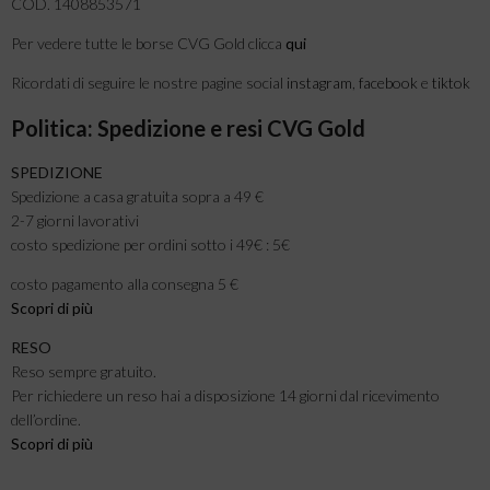
COD. 1408853571
Per vedere tutte le borse CVG Gold clicca
qui
Ricordati di seguire le nostre pagine social
instagram
,
facebook
e
tiktok
Politica: Spedizione e resi CVG Gold
SPEDIZIONE
Spedizione a casa gratuita sopra a 49 €
2-7 giorni lavorativi
costo spedizione per ordini sotto i 49€ : 5€
costo pagamento alla consegna 5 €
Scopri di più
RESO
Reso sempre gratuito.
Per richiedere un reso hai a disposizione 14 giorni dal ricevimento
dell’ordine.
Scopri di più