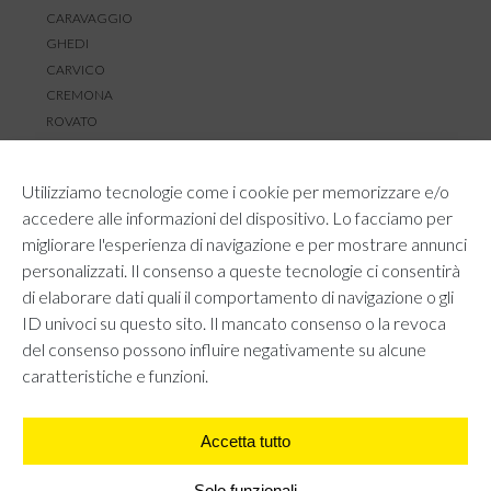
CARAVAGGIO
GHEDI
CARVICO
CREMONA
ROVATO
SERVIZIO CLIENTI
Utilizziamo tecnologie come i cookie per memorizzare e/o
TEMPI E COSTI DI SPEDIZIONE
accedere alle informazioni del dispositivo. Lo facciamo per
METODI DI PAGAMENTO
migliorare l'esperienza di navigazione e per mostrare annunci
RESI E RIMBORSI
personalizzati. Il consenso a queste tecnologie ci consentirà
DIRITTO DI RECESSO
di elaborare dati quali il comportamento di navigazione o gli
REGOLAMENTO LOYALTY
ID univoci su questo sito. Il mancato consenso o la revoca
CONTATTACI
del consenso possono influire negativamente su alcune
caratteristiche e funzioni.
Accetta tutto
AREA LEGALE
PRIVACY POLICY
COOKIE POLICY
Solo funzionali