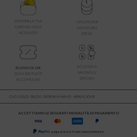
MOSTRA LA TUA
1 PUNTO PER
CARD AD OGNI
OGNI EURO
ACQUISTO
SPESO
ACCESSO A
BUONO DI 10€
VANTAGGI
OGNI 300 PUNTI
SPECIALI
ACCUMULATI
CVG GOLD
/
BLOG
/ BORSA A MANO - ARANCIONE
ACCETTIAMO LE SEGUENTI MODALITÀ DI PAGAMENTO
paga ora o in 3 rate senza interessi