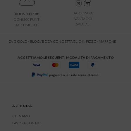
ACCESSO A
BUONO DI 10€
VANTAGGI
OGNI 300 PUNTI
SPECIALI
ACCUMULATI
CVG GOLD
/
BLOG
/ BODY CON DETTAGLIO IN PIZZO - MARRONE
ACCETTIAMO LE SEGUENTI MODALITÀ DI PAGAMENTO
paga ora o in 3 rate senza interessi
AZIENDA
CHI SIAMO
LAVORA CON NOI