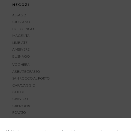
NEGOZI
ASSAGO
GIUSSANO
PREDRENGO
MAGENTA
LIMBIATE
AMBIVERE
BUSNAGO
VOGHERA
ABBIATEGRASSO
SAN ROCCO AL PORTO
CARAVAGGIO
GHEDI
CARVICO
CREMONA
ROVATO
SERVIZIO CLIENTI