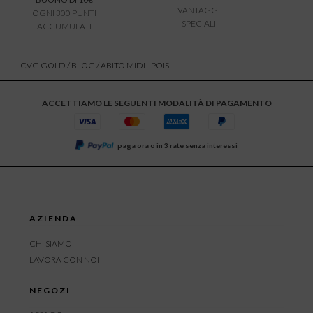
VANTAGGI
OGNI 300 PUNTI
SPECIALI
ACCUMULATI
CVG GOLD
/
BLOG
/ ABITO MIDI - POIS
ACCETTIAMO LE SEGUENTI MODALITÀ DI PAGAMENTO
paga ora o in 3 rate senza interessi
AZIENDA
CHI SIAMO
LAVORA CON NOI
NEGOZI