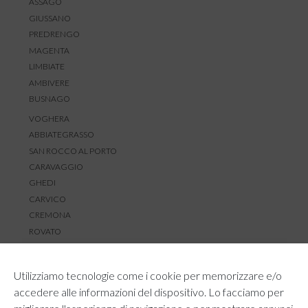
ASSAGO
GIUSSANO
PREDRENGO
MAGENTA
LIMBIATE
AMBIVERE
BUSNAGO
VOGHERA
ABBIATEGRASSO
SAN ROCCO AL PORTO
CARAVAGGIO
GHEDI
CARVICO
CREMONA
ROVATO
SERVIZIO CLIENTI
Utilizziamo tecnologie come i cookie per memorizzare e/o
TEMPI E COSTI DI SPEDIZIONE
accedere alle informazioni del dispositivo. Lo facciamo per
METODI DI PAGAMENTO