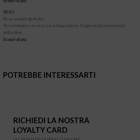
Scopri di più
RESO
Reso sempre gratuito.
Per richiedere un reso hai a disposizione 14 giorni dal ricevimento
dell’ordine.
Scopri di più
POTREBBE INTERESSARTI
RICHIEDI LA NOSTRA
LOYALTY CARD
LA CARTA FEDELTÀ PER ACCUMULARE