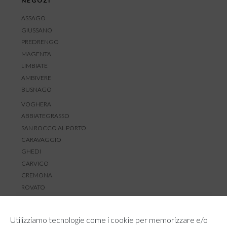
NEGOZI
ASSAGO
GIUSSANO
PREDRENGO
MAGENTA
LIMBIATE
AMBIVERE
BUSNAGO
VOGHERA
ABBIATEGRASSO
SAN ROCCO AL PORTO
CARAVAGGIO
GHEDI
CARVICO
CREMONA
ROVATO
SERVIZIO CLIENTI
Utilizziamo tecnologie come i cookie per memorizzare e/o