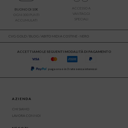
ACCESSO A
BUONO DI 10€
VANTAGGI
OGNI 300 PUNTI
SPECIALI
ACCUMULATI
CVG GOLD
/
BLOG
/ ABITO MIDI A COSTINE - NERO
ACCETTIAMO LE SEGUENTI MODALITÀ DI PAGAMENTO
paga ora o in 3 rate senza interessi
AZIENDA
CHI SIAMO
LAVORA CON NOI