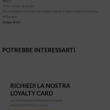
RESO
Reso sempre gratuito.
Per richiedere un reso hai a disposizione 14 giorni dal ricevimento
dell’ordine.
Scopri di pi
ù
POTREBBE INTERESSARTI
RICHIEDI LA NOSTRA
LOYALTY CARD
LA CARTA FEDELTÀ PER ACCUMULARE
PUNTI E OTTENERE SCONTI.