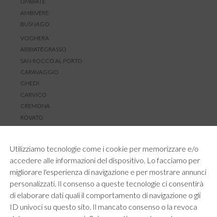
LIMBIATE
AMBIVERE
BUSNAGO
VOGHERA
ABBIATEGRASSO
SAN ROCCO AL PORTO
CARAVAGGIO
GHEDI
CARVICO
CREMONA
ROVATO
SERVIZIO CLIENTI
Utilizziamo tecnologie come i cookie per memorizzare e/o
TEMPI E COSTI DI SPEDIZIONE
accedere alle informazioni del dispositivo. Lo facciamo per
METODI DI PAGAMENTO
migliorare l'esperienza di navigazione e per mostrare annunci
RESI E RIMBORSI
personalizzati. Il consenso a queste tecnologie ci consentirà
DIRITTO DI RECESSO
di elaborare dati quali il comportamento di navigazione o gli
REGOLAMENTO LOYALTY
ID univoci su questo sito. Il mancato consenso o la revoca
CONTATTACI