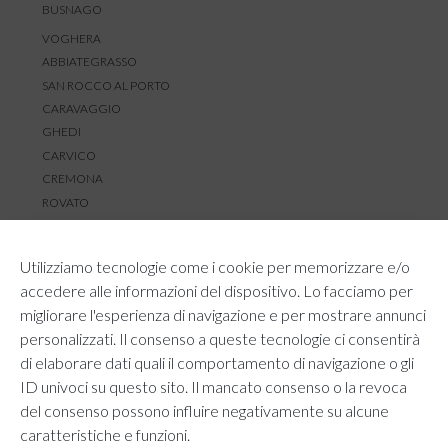
BUSNAGO
VOGHERA
ABBIATEGRASSO
SAN ROCCO AL PORTO
CARAVAGGIO
GHEDI
CARVICO
CREMONA
ROVATO
SERVIZIO CLIENTI
Utilizziamo tecnologie come i cookie per memorizzare e/o
TEMPI E COSTI DI SPEDIZIONE
accedere alle informazioni del dispositivo. Lo facciamo per
METODI DI PAGAMENTO
migliorare l'esperienza di navigazione e per mostrare annunci
RESI E RIMBORSI
personalizzati. Il consenso a queste tecnologie ci consentirà
DIRITTO DI RECESSO
di elaborare dati quali il comportamento di navigazione o gli
REGOLAMENTO LOYALTY
ID univoci su questo sito. Il mancato consenso o la revoca
CONTATTACI
del consenso possono influire negativamente su alcune
caratteristiche e funzioni.