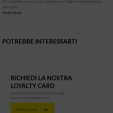
Per richiedere un reso hai a disposizione 14 giorni dal ricevimento
dell’ordine.
Scopri di più
POTREBBE INTERESSARTI
RICHIEDI LA NOSTRA
LOYALTY CARD
LA CARTA FEDELTÀ PER ACCUMULARE
PUNTI E OTTENERE SCONTI.
RICHIEDILA ORA