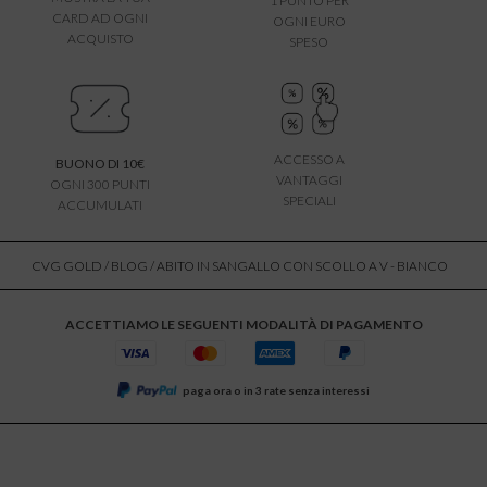
1 PUNTO PER
CARD AD OGNI
OGNI EURO
ACQUISTO
SPESO
ACCESSO A
BUONO DI 10€
VANTAGGI
OGNI 300 PUNTI
SPECIALI
ACCUMULATI
CVG GOLD
/
BLOG
/ ABITO IN SANGALLO CON SCOLLO A V - BIANCO
ACCETTIAMO LE SEGUENTI MODALITÀ DI PAGAMENTO
paga ora o in 3 rate senza interessi