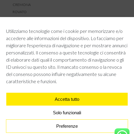
CREMONA
ROVATO
SERVIZIO CLIENTI
Utilizziamo tecnologie come i cookie per memorizzare e/o
TEMPI E COSTI DI SPEDIZIONE
accedere alle informazioni del dispositivo. Lo facciamo per
METODI DI PAGAMENTO
migliorare l'esperienza di navigazione e per mostrare annunci
RESI E RIMBORSI
personalizzati. Il consenso a queste tecnologie ci consentirà
DIRITTO DI RECESSO
di elaborare dati quali il comportamento di navigazione o gli
REGOLAMENTO LOYALTY
ID univoci su questo sito. Il mancato consenso o la revoca
CONTATTACI
del consenso possono influire negativamente su alcune
caratteristiche e funzioni.
Accetta tutto
AREA LEGALE
PRIVACY POLICY
COOKIE POLICY
Solo funzionali
UNI GRUPPO S.R.L - Viale Angelo Filippetti 24, 20122 Milano.
All right reserved P.IVA 10405840967
Preferenze
ABITO IN SANGALLO CON SCOLLO A V - BIANCO
€
27,95