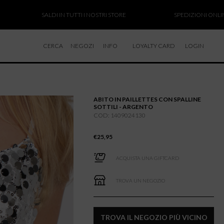
SALDI IN TUTTI I NOSTRI STORE
SPEDIZIONI ONLINE SOSPE
CERCA
NEGOZI
INFO
LOYALTY CARD
LOGIN
CHI SIAMO
LAVORA CON NOI
ABITO IN PAILLETTES CON SPALLINE
RESI E RIMBORSI
SOTTILI - ARGENTO
COD: 1409024130
€
25,95
ACQUISTA UNA GIFTCARD
TROVA UN NEGOZIO
TROVA IL NEGOZIO PIÙ VICINO