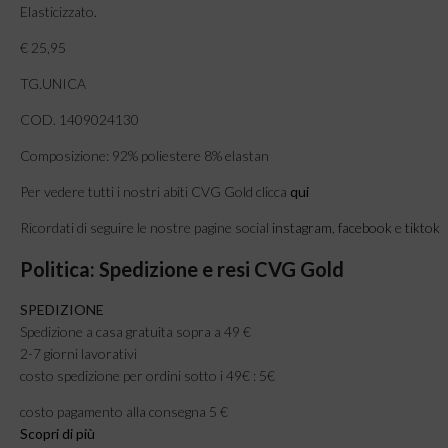
Elasticizzato.
€ 25,95
TG.UNICA
COD. 1409024130
Composizione: 92% poliestere 8% elastan
Per vedere tutti i nostri abiti CVG Gold clicca
qui
Ricordati di seguire le nostre pagine social
instagram
,
facebook
e
tiktok
Politica: Spedizione e resi CVG Gold
SPEDIZIONE
Spedizione a casa gratuita sopra a 49 €
2-7 giorni lavorativi
costo spedizione per ordini sotto i 49€ : 5€
costo pagamento alla consegna 5 €
Scopri di più