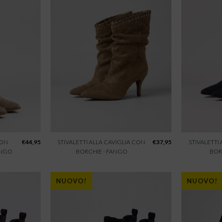
CON
€
44,95
STIVALETTI ALLA CAVIGLIA CON
€
37,95
STIVALETTI
ANGO
BORCHIE - FANGO
BOR
NUOVO!
NUOVO!