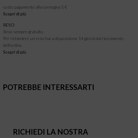
costo pagamento alla consegna 5 €
Scopri di più
RESO
Reso sempre gratuito.
Per richiedere un reso hai a disposizione 14 giorni dal ricevimento
dell’ordine.
Scopri di più
POTREBBE INTERESSARTI
RICHIEDI LA NOSTRA