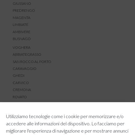
GIUSSANO
PREDRENGO
MAGENTA
LIMBIATE
AMBIVERE
BUSNAGO
VOGHERA
ABBIATEGRASSO
SAN ROCCO AL PORTO
CARAVAGGIO
GHEDI
CARVICO
CREMONA
ROVATO
SERVIZIO CLIENTI
Utilizziamo tecnologie come i cookie per memorizzare e/o
TEMPI E COSTI DI SPEDIZIONE
accedere alle informazioni del dispositivo. Lo facciamo per
METODI DI PAGAMENTO
migliorare l'esperienza di navigazione e per mostrare annunci
RESI E RIMBORSI