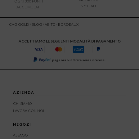
OGNI 300 PUNTI
SPECIALI
ACCUMULATI
CVG GOLD
/
BLOG
/ ABITO - BORDEAUX
ACCETTIAMO LE SEGUENTI MODALITÀ DI PAGAMENTO
paga ora o in 3 rate senza interessi
AZIENDA
CHI SIAMO
LAVORA CON NOI
NEGOZI
ASSAGO