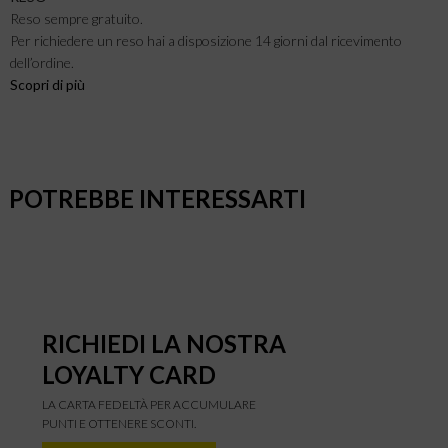
Reso sempre gratuito.
Per richiedere un reso hai a disposizione 14 giorni dal ricevimento
dell’ordine.
Scopri di più
POTREBBE INTERESSARTI
RICHIEDI LA NOSTRA
LOYALTY CARD
LA CARTA FEDELTÀ PER ACCUMULARE
PUNTI E OTTENERE SCONTI.