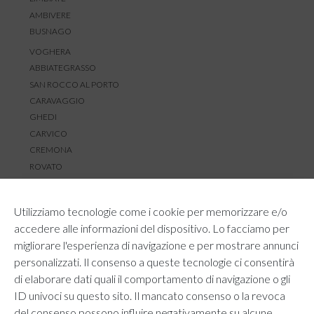
AMBIVERE
BUSNAGO
VOGHERA
ABBIATEGRASSO
SAN ROCCO AL PORTO
CARAVAGGIO
GHEDI
CARVICO
CREMONA
ROVATO
SERVIZIO CLIENTI
Utilizziamo tecnologie come i cookie per memorizzare e/o
TEMPI E COSTI DI SPEDIZIONE
accedere alle informazioni del dispositivo. Lo facciamo per
METODI DI PAGAMENTO
migliorare l'esperienza di navigazione e per mostrare annunci
RESI E RIMBORSI
personalizzati. Il consenso a queste tecnologie ci consentirà
DIRITTO DI RECESSO
di elaborare dati quali il comportamento di navigazione o gli
REGOLAMENTO LOYALTY
ID univoci su questo sito. Il mancato consenso o la revoca
CONTATTACI
del consenso possono influire negativamente su alcune