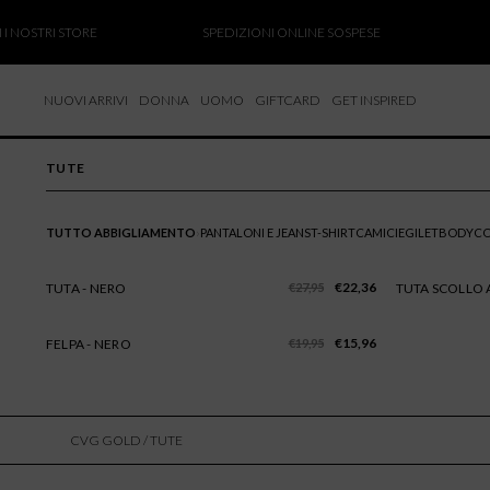
 I NOSTRI STORE
SPEDIZIONI ONLINE SOSPESE
NUOVI ARRIVI
DONNA
UOMO
GIFTCARD
GET INSPIRED
 NUOVI ARRIVI
TUTE
CCHE
TALONI
›
TUTTO ABBIGLIAMENTO
PANTALONI E JEANS
T-SHIRT
CAMICIE
GILET
BODY
CO
LIETTE
LIONI
Il prezzo originale era: €27,95.
Il prezzo attuale è: €
€
22,36
TUTA - NERO
€
27,95
TUTA SCOLLO A
SALE
SALE
ICIE
Il prezzo originale era: €19,95.
Il prezzo attuale è: €
€
15,96
FELPA - NERO
€
19,95
SALE
CVG GOLD
/ TUTE