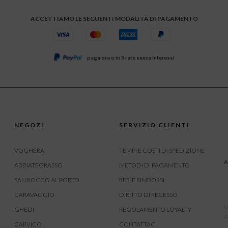
ACCETTIAMO LE SEGUENTI MODALITÀ DI PAGAMENTO
paga ora o in 3 rate senza interessi
NEGOZI
SERVIZIO CLIENTI
VOGHERA
TEMPI E COSTI DI SPEDIZIONE
A
ABBIATEGRASSO
METODI DI PAGAMENTO
SAN ROCCO AL PORTO
RESI E RIMBORSI
CARAVAGGIO
DIRITTO DI RECESSO
U
GHEDI
REGOLAMENTO LOYALTY
A
CARVICO
CONTATTACI