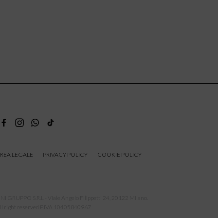
REA LEGALE
PRIVACY POLICY
COOKIE POLICY
NI GRUPPO S.R.L - Viale Angelo Filippetti 24, 20122 Milano.
ll right reserved P.IVA 10405840967